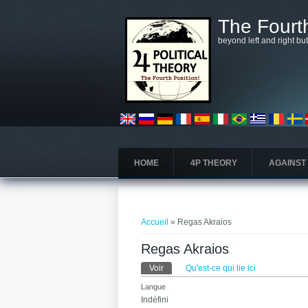
Aller au contenu principal
The Fourth
beyond left and right bu
HOME
4P THEORY
AGAINST
Vous êtes ici
Accueil
» Regas Akraios
Regas Akraios
Onglets principaux
Voir
(onglet actif)
Qu'est-ce qui lie ici
Langue
Indéfini