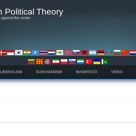
 Political Theory
t against the center
 LIBERALISM
EURASIANISM
MANIFESTO
VIDEO