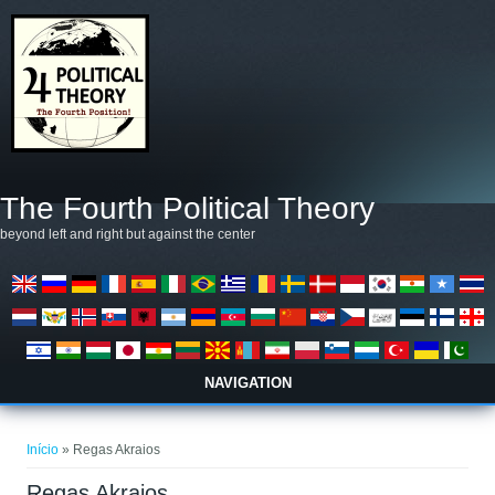
Pular para o conteúdo principal
The Fourth Political Theory
beyond left and right but against the center
NAVIGATION
Você está aqui
Início
» Regas Akraios
Regas Akraios