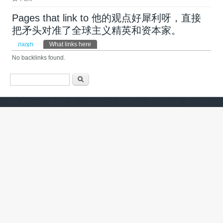
Pages that link to 他的观点好犀利呀，直接
把矛头对准了全球主义精英和资本家。
לשוניות ראשיות
תצוגה
What links here
(לשונית פעילה)
No backlinks found.
טופס חיפוש
חיפוש