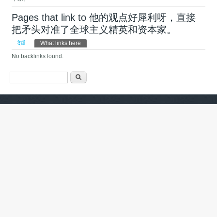
Pages that link to 他的观点好犀利呀，直接
把矛头对准了全球主义精英和资本家。
प्राथमिक टैब्स
देखें
What links here
(सक्रिय टैब)
No backlinks found.
खोज फार्म
खोज