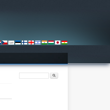
खोज फार्म
खोज