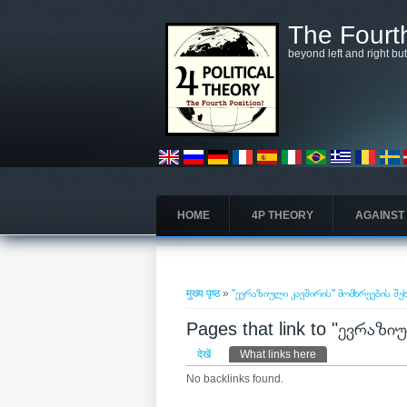
Skip to main content
The Fourth
beyond left and right bu
HOME
4P THEORY
AGAINST
आप यहाँ हैं
मुख्य पृष्ठ
»
"ევრაზიული კავშირის" მომხრეების შ
Pages that link to "ევრაზ
प्राथमिक टैब्स
देखें
What links here
(सक्रिय टैब)
No backlinks found.