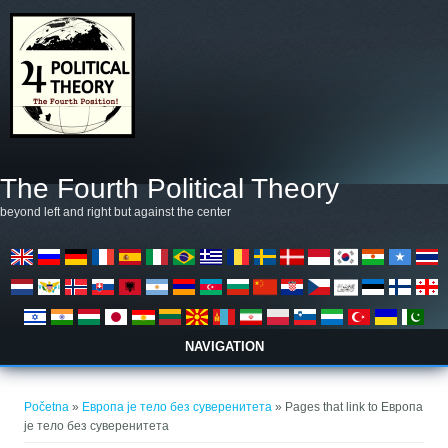
Skoči na glavni sadržaj
The Fourth Political Theory
beyond left and right but against the center
NAVIGATION
Vi ste ovdje
Početna
»
Европа је тело без суверенитета
» Pages that link to Европа
је тело без суверенитета