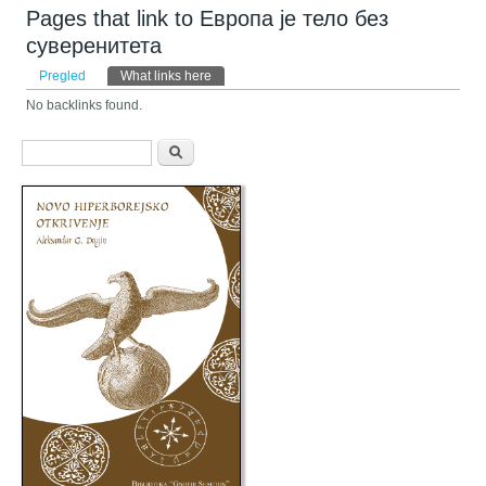
Pages that link to Европа је тело без
суверенитета
Primarni tabovi
Pregled
What links here
(aktivni tab)
No backlinks found.
Obrazac pretraživanja
Pretraga