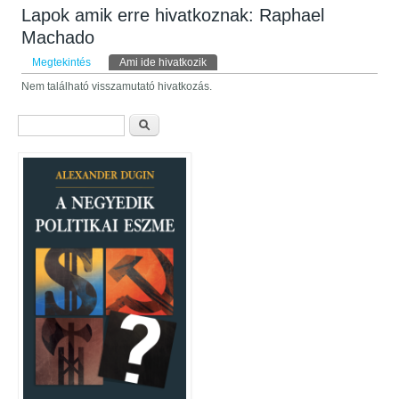
Lapok amik erre hivatkoznak: Raphael
Machado
Elsődleges fülek
Megtekintés
Ami ide hivatkozik
(aktív fül)
Nem található visszamutató hivatkozás.
Keresés űrlap
Keresés