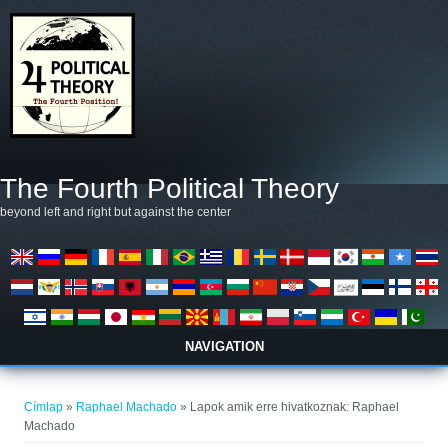
Ugrás a tartalomra
The Fourth Political Theory
beyond left and right but against the center
NAVIGATION
Jelenlegi hely
Címlap
»
Raphael Machado
» Lapok amik erre hivatkoznak: Raphael
Machado