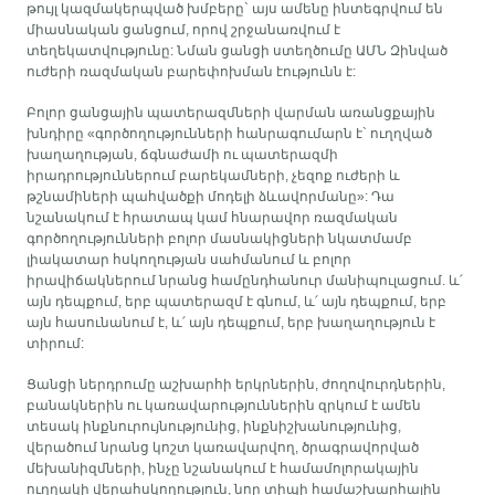
թույլ կազմակերպված խմբերը` այս ամենը ինտեգրվում են
միասնական ցանցում, որով շրջանառվում է
տեղեկատվությունը: Նման ցանցի ստեղծումը ԱՄՆ Զինված
ուժերի ռազմական բարեփոխման էությունն է:
Բոլոր ցանցային պատերազմների վարման առանցքային
խնդիրը «գործողությունների հանրագումարն է` ուղղված
խաղաղության, ճգնաժամի ու պատերազմի
իրադրություններում բարեկամների, չեզոք ուժերի և
թշնամիների պահվածքի մոդելի ձևավորմանը»: Դա
նշանակում է հրատապ կամ հնարավոր ռազմական
գործողությունների բոլոր մասնակիցների նկատմամբ
լիակատար հսկողության սահմանում և բոլոր
իրավիճակներում նրանց համընդհանուր մանիպուլացում. և՛
այն դեպքում, երբ պատերազմ է գնում, և՛ այն դեպքում, երբ
այն հասունանում է, և՛ այն դեպքում, երբ խաղաղություն է
տիրում:
Ցանցի ներդրումը աշխարհի երկրներին, ժողովուրդներին,
բանակներին ու կառավարություններին զրկում է ամեն
տեսակ ինքնուրույնությունից, ինքնիշխանությունից,
վերածում նրանց կոշտ կառավարվող, ծրագրավորված
մեխանիզմների, ինչը նշանակում է համամոլորակային
ուղղակի վերահսկողություն, նոր տիպի համաշխարհային