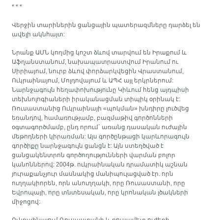
* * *
Վերջին տարիներին ցանցային պատերազմները դարձել են
ավելի ակնհայտ:
Նրանք ԱՄՆ կողմից կոշտ ձևով տարվում են Իրաքում և
Աֆղանստանում, նախապատրաստվում Իրանում ու
Սիրիայում, նուրբ ձևով փորձարկվեցին Վրաստանում,
Ուկրաինայում, Մոլդովայում և ԱՊՀ այլ երկրներում:
Նարնջագույն հեղափոխությունը Կիևում հենց այդպիսի
տեխնոլոգիաների իրականացման տիպիկ օրինակ է:
Ռուսաստանից Ուկրաինայի «պոկման» խնդիրը լուծվեց
եռանդով, համառությամբ, բազմաթիվ գործոնների
օգտագործմամբ, ընդ որում` առանց դասական ուժային
մեթոդների կիրառման: Այս գործընթացի կարևորագույն
գործիքը նարնջագույն ցանցն է: Այն ստեղծված է
ցանցակենտրոն գործողությունների վարման բոլոր
կանոններով: 2004թ. ուկրաինական դրամատիկ աշնան
յուրաքանչյուր մասնակից մանիպուլացված էր. որն
ուղղակիորեն, որն անուղղակի, որը Ռուսաստանի, որը
Եվրոպայի, որը տնտեսական, որը կրոնական լծակների
միջոցով:
Ուկրաինայում Ռուսաստանի և ռուսամետ ուժերի