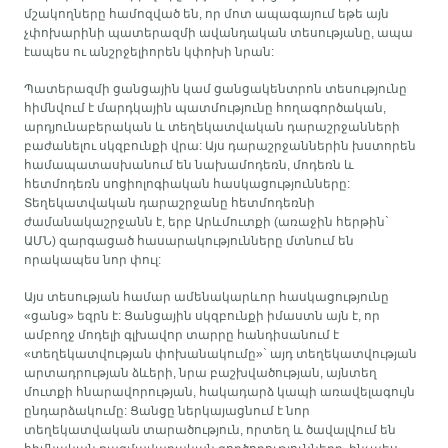
մշակողները համոզված են, որ մոտ ապագայում եթե այն
չփոխարինի պատերազմի ավանդական տեսությանը, ապա
էապես ու անշրջելիորեն կփոխի նրան:
Պատերազմի ցանցային կամ ցանցակենտրոն տեսությունը
հիմնվում է մարդկային պատմությունը հողագործական,
արդյունաբերական և տեղեկատվական դարաշրջանների
բաժանելու սկզբունքի վրա: Այս դարաշրջաններին խստորեն
համապատասխանում են նախամոդեռն, մոդեռն և
հետմոդեռն սոցիոլոգիական հասկացությունները:
Տեղեկատվական դարաշրջանը հետմոդեռնի
ժամանակաշրջանն է, երբ Արևմուտքի (առաջին հերթին`
ԱՄՆ) զարգացած հասարակությունները մտնում են
որակապես նոր փուլ:
Այս տեսության համար ամենակարևոր հասկացությունը
«ցանց» եզրն է: Ցանցային սկզբունքի իմաստն այն է, որ
ամբողջ մոդելի գլխավոր տարրը հանդիսանում է
«տեղեկատվության փոխանակումը»` այդ տեղեկատվության
արտադրության ձևերի, նրա բաշխվածության, այնտեղ
մուտքի հնարավորության, հակադարձ կապի առավելագույն
ընդարձակումը: Ցանցը ներկայացնում է նոր
տեղեկատվական տարածություն, որտեղ և ծավալվում են