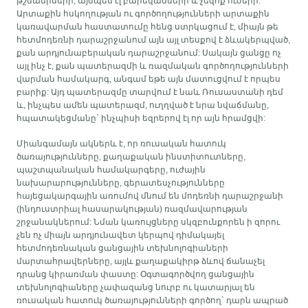
թշնամիների, այնպես էլ բարեկամների և չեզոք ուժերի:
Արտաքին հսկողության ու գործողությունների արտաքին
կառավարման հաստատումը հենց ստրկացում է, միայն թե
հետմոդեռնի դարաշրջանում այն այլ տեսքով է ձևակերպված,
քան արդյունաբերական դարաշրջանում: Սակայն ցանցը ոչ
այլ ինչ է, քան պատերազմի և ռազմական գործողությունների
վարման համակարգ, անգամ եթե այն մատուցվում է որպես
բարիք: Այդ պատերազմը տարվում է նաև Ռուսաստանի դեմ
և, ինչպես ամեն պատերազմ, ուղղված է նրա նվաճմանը,
հպատակեցմանը` ինչպիսի եզրերով էլ որ այն հրամցվի:
Միանգամայն ակներև է, որ ռուսական հատուկ
ծառայությունները, քաղաքական ինստիտուտները,
պաշտպանական համակարգերը, ուժային
նախարարությունները, գերատեսչությունները
հայեցակարգային առումով մնում են մոդեռնի դարաշրջանի
(ինդուստրիալ հասարակության) ռազմավարության
շրջանակներում: Նման կառույցները սկզբունքորեն ի զորու
չեն ոչ միայն արդյունավետ կերպով դիմակայել
հետմոդեռնական ցանցային տեխնոլոգիաների
մարտահրավերները, այլև քաղաքակիրթ ձևով ճանաչել
դրանց կիրառման փաստը: Օգտագործվող ցանցային
տեխնոլոգիաները չափազանց նուրբ ու կատարյալ են
ռուսական հատուկ ծառայությունների գործող` դարն ապրած