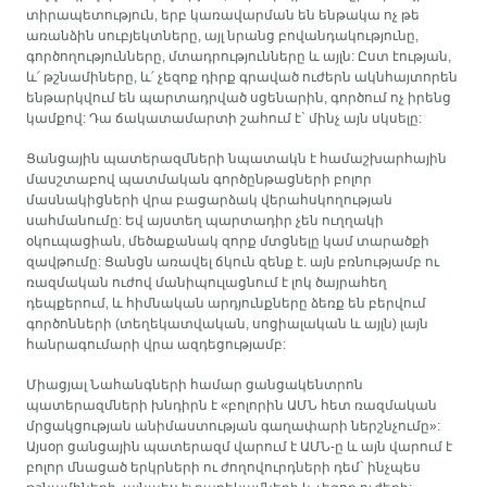
տիրապետություն, երբ կառավարման են ենթակա ոչ թե
առանձին սուբյեկտները, այլ նրանց բովանդակությունը,
գործողությունները, մտադրությունները և այլն: Ըստ էության,
և՛ թշնամիները, և՛ չեզոք դիրք գրաված ուժերն ակնհայտորեն
ենթարկվում են պարտադրված սցենարին, գործում ոչ իրենց
կամքով: Դա ճակատամարտի շահում է` մինչ այն սկսելը:
Ցանցային պատերազմների նպատակն է համաշխարհային
մասշտաբով պատմական գործընթացների բոլոր
մասնակիցների վրա բացարձակ վերահսկողության
սահմանումը: Եվ այստեղ պարտադիր չեն ուղղակի
օկուպացիան, մեծաքանակ զորք մտցնելը կամ տարածքի
զավթումը: Ցանցն առավել ճկուն զենք է. այն բռնությամբ ու
ռազմական ուժով մանիպուլացնում է լոկ ծայրահեղ
դեպքերում, և հիմնական արդյունքները ձեռք են բերվում
գործոնների (տեղեկատվական, սոցիալական և այլն) լայն
հանրագումարի վրա ազդեցությամբ:
Միացյալ Նահանգների համար ցանցակենտրոն
պատերազմների խնդիրն է «բոլորին ԱՄՆ հետ ռազմական
մրցակցության անիմաստության գաղափարի ներշնչումը»:
Այսօր ցանցային պատերազմ վարում է ԱՄՆ-ը և այն վարում է
բոլոր մնացած երկրների ու ժողովուրդների դեմ` ինչպես