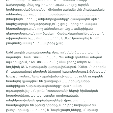
ձախողումը, մինչ ողջ իրադրության սկիզբը, արդեն
կանխորոշված էր, քանզի միմյանց բախվել էին միանգամայն
անհամաչափ ուժեր` ինդուստրիալ ու տեղեկատվական
(հետինդուստրիալ) տեխնոլոգիաները: Հատկապես Կիևի
նարնջագույն հեղափոխությունը ցուցադրեց ռուսական
հետամնացության ողջ անհունությունը և ամերիկյան
գերազանցության ողջ ծավալը: Համաշխարհային ցանցային
տիրապետության ճանապարհին ԱՄՆ-ը կատարեց ևս մեկ
բազմանշանակ ու տպավորիչ քայլ:
Այժմ արդեն տարակուսանք չկա, որ նման ճակատագիր է
սպասվում նաև Ռուսաստանին: Դա տեղի կունենա անգամ
այն դեպքում, եթե Ռուսաստանը մնա չեզոք տերության կամ
նույնիսկ ԱՄՆ բարեկամի կարգավիճակում: 2008թ. մոտերքին
Ռուսաստանում բնական կերպով հասունանալու է ճգնաժամ,
և այդ շրջանում նրա «պահվածքով» զբաղվելու են ու արդեն
եռանդով զբաղվում են ցանցային պատերազմների
ամերիկյան ճարտարապետները: Դրա համար
օգտագործվելու են բուն Ռուսաստանի ներսի հիմնական
հատվածները, ազդեցությունը սոցիալական,
տեղեկատվական գործընթացների վրա. բոլորին
հատկացվելու են իրենց դերերը, և բոլորը ստիպված են
լինելու դրանք կատարել` և՛ նարնջագույնները, և՛ նրանց