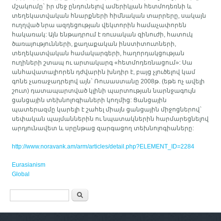
մշակումը` իր մեջ ընդունելով ամերիկյան հետմոդեռնի և
տեղեկատվական հնարքների հիմնական տարրերը, սակայն
ուղղված նրա ազդեցության վեկտորին համաչափորեն
հակառակ: Այն ենթադրում է ռուսական զինուժի, հատուկ
ծառայությունների, քաղաքական ինստիտուտների,
տեղեկատվական համակարգերի, հաղորդակցության
ուղիների շտապ ու արտակարգ «հետմոդեռնացում»: Սա
անհավատալիորեն դժվարին խնդիր է, բայց չլուծելով կամ
գոնե չառաջադրելով այն` Ռուսաստանը 2008թ. (եթե ոչ ավելի
շուտ) դատապարտված կլինի պարտության նարնջագույն
ցանցային տեխնոլոգիաների կողմից: Ցանցային
պատերազմը կարելի է շահել միայն ցանցային միջոցներով`
սեփական պայմաններին ու նպատակներին հարմարեցնելով
արդյունավետ և սրընթաց զարգացող տեխնոլոգիաները:
http://www.noravank.am/arm/articles/detail.php?ELEMENT_ID=2284
Eurasianism
Global
Search form
Որոնել