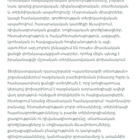
հիմնական ռազմավարական գործողությունները, ինչպես
նաև դրանց լրատվական, դիվանագիտական, տնտեսական
և տեխնիկական ապահովումը: Մարտական միավորներ,
կապի համակարգեր, գործողության տեղեկատվական
ապահովում, հասարակական կարծիքի ձևավորում,
դիվանագիտական քայլեր, սոցիալական գործընթացներ,
հետախուզություն և հակահետախուզություն, ազգային,
կրոնական ու հավաքական հոգեբանություն և այլն.
այսուհետ այդ բոլորն ընկալվում են որպես միասնական
ցանցի փոխկապակցված տարրեր, որոնց միջև պետք է
իրականացվի մշտական տեղեկատվական փոխանակում:
Տեղեկատվական դարաշրջանի «պատերազմի տեսության»
շրջանակներում ռազմական բարեփոխման իմաստը հզոր և
համապարփակ ցանցի ստեղծումն է, որը կոնցեպտուալ
կերպով փոխարինում է ռազմական ստրատեգիայի ավելի
վաղ գոյություն ունեցած մոդելներին ու հայեցակարգերին,
ինտեգրում նրանց միասնական համակարգում: Կանոնավոր
բանակը, հետախուզության բոլոր տեսակները, տեխնիկայի
հայտնագործությունները և բարձր տեխնոլոգիաները,
լրագրությունն ու դիվանագիտությունը, տնտեսական
գործընթացները և սոցիալական ձևափոխումները,
քաղաքացիական բնակչությունն ու կադրային
զինվորականները, կանոնավոր զորամասերը և առանձին