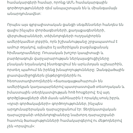
համակարգերի համար, որոնք ԱՄՆ համակարգային
գործողությունների դեմ անպաշտպան են և միանգամայն
անարդյունավետ:
Որպես այս գլոբալիստական ցանցի սեգմենտներ հանդես են
գալիս ինչպես փորձագետների, քաղաքագետների,
վերլուծաբանների, տեխնոլոգների ուղղակիորեն
ամերիկամետ լոբբին, որն իշխանությանը շրջապատում է
ամուր օղակով, այնպես էլ ամերիկյան բազմաքանակ
հիմնադրամները: Ռուսական խոշոր կապիտալի և
բարձրագույն վարչարարության ներկայացուցիչները
բնական եղանակով ինտեգրվում են արևմտյան աշխարհին,
որտեղ պահում են իրենց խնայողությունները: Զանգվածային
լրատվամիջոցներն ընթերցողներին ու
հեռուստադիտողներին «ճառագայթահարում» են
ամերիկյան կաղապարներով պատրաստված տեսողական և
իմաստային տեղեկատվության հոծ հոսքերով: Եվ այդ
գործընթացների մեծ մասն անհնարին է որակել սոսկ իբրև
«դրսի գործակալների» գործողություններ, ինչպես
արդյունաբերական դարաշրջանում էր: Տեղեկատվական
դարաշրջանի տեխնոլոգիաները նախորդ դարաշրջանի
հատուկ ծառայությունների համակարգերով ու մեթոդներով
չեն «որսվում»: