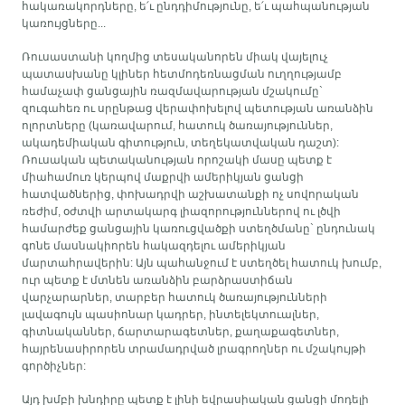
հակառակորդները, ե՛ւ ընդդիմությունը, ե՛ւ պահպանության
կառույցները...
Ռուսաստանի կողմից տեսականորեն միակ վայելուչ
պատասխանը կլիներ հետմոդեռնացման ուղղությամբ
համաչափ ցանցային ռազմավարության մշակումը`
զուգահեռ ու սրընթաց վերափոխելով պետության առանձին
ոլորտները (կառավարում, հատուկ ծառայություններ,
ակադեմիական գիտություն, տեղեկատվական դաշտ):
Ռուսական պետականության որոշակի մասը պետք է
միահամուռ կերպով մաքրվի ամերիկյան ցանցի
հատվածներից, փոխադրվի աշխատանքի ոչ սովորական
ռեժիմ, օժտվի արտակարգ լիազորություններով ու լծվի
համարժեք ցանցային կառուցվածքի ստեղծմանը` ընդունակ
գոնե մասնակիորեն հակազդելու ամերիկյան
մարտահրավերին: Այն պահանջում է ստեղծել հատուկ խումբ,
ուր պետք է մտնեն առանձին բարձրաստիճան
վարչարարներ, տարբեր հատուկ ծառայությունների
լավագույն պասիոնար կադրեր, ինտելեկտուալներ,
գիտնականներ, ճարտարագետներ, քաղաքագետներ,
հայրենասիրորեն տրամադրված լրագրողներ ու մշակույթի
գործիչներ:
Այդ խմբի խնդիրը պետք է լինի եվրասիական ցանցի մոդելի