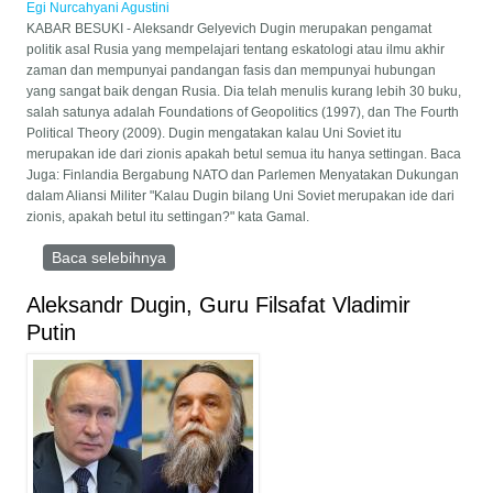
Egi Nurcahyani Agustini
KABAR BESUKI - Aleksandr Gelyevich Dugin merupakan pengamat
politik asal Rusia yang mempelajari tentang eskatologi atau ilmu akhir
zaman dan mempunyai pandangan fasis dan mempunyai hubungan
yang sangat baik dengan Rusia. Dia telah menulis kurang lebih 30 buku,
salah satunya adalah Foundations of Geopolitics (1997), dan The Fourth
Political Theory (2009). Dugin mengatakan kalau Uni Soviet itu
merupakan ide dari zionis apakah betul semua itu hanya settingan. Baca
Juga: Finlandia Bergabung NATO dan Parlemen Menyatakan Dukungan
dalam Aliansi Militer "Kalau Dugin bilang Uni Soviet merupakan ide dari
zionis, apakah betul itu settingan?" kata Gamal.
Baca selebihnya
mengenai Tujuan Putin dan Dugin
Menciptakan Uni Eurasia Menandingi Uni
Eropa dan Merebut Konstantinopel
Aleksandr Dugin, Guru Filsafat Vladimir
Putin