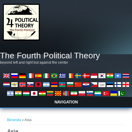
Lompat ke isi utama
The Fourth Political Theory
beyond left and right but against the center
NAVIGATION
Anda di sini
Beranda
» Asia
Asia