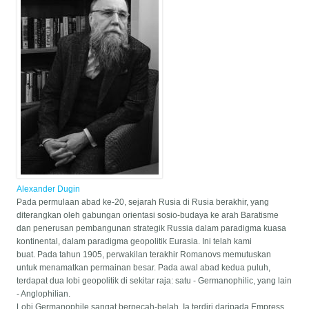
Alexander Dugin
Pada permulaan abad ke-20, sejarah Rusia di Rusia berakhir, yang
diterangkan oleh gabungan orientasi sosio-budaya ke arah Baratisme
dan penerusan pembangunan strategik Russia dalam paradigma kuasa
kontinental, dalam paradigma geopolitik Eurasia. Ini telah kami
buat. Pada tahun 1905, perwakilan terakhir Romanovs memutuskan
untuk menamatkan permainan besar. Pada awal abad kedua puluh,
terdapat dua lobi geopolitik di sekitar raja: satu - Germanophilic, yang lain
- Anglophilian.
Lobi Germanophile sangat berpecah-belah. Ia terdiri daripada Empress