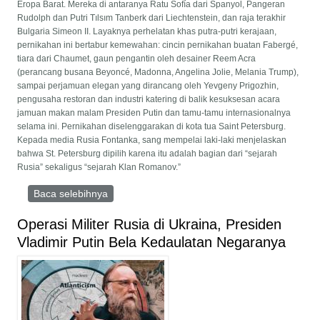
Eropa Barat. Mereka di antaranya Ratu Sofía dari Spanyol, Pangeran
Rudolph dan Putri Tılsım Tanberk dari Liechtenstein, dan raja terakhir
Bulgaria Simeon II. Layaknya perhelatan khas putra-putri kerajaan,
pernikahan ini bertabur kemewahan: cincin pernikahan buatan Fabergé,
tiara dari Chaumet, gaun pengantin oleh desainer Reem Acra
(perancang busana Beyoncé, Madonna, Angelina Jolie, Melania Trump),
sampai perjamuan elegan yang dirancang oleh Yevgeny Prigozhin,
pengusaha restoran dan industri katering di balik kesuksesan acara
jamuan makan malam Presiden Putin dan tamu-tamu internasionalnya
selama ini. Pernikahan diselenggarakan di kota tua Saint Petersburg.
Kepada media Rusia Fontanka, sang mempelai laki-laki menjelaskan
bahwa St. Petersburg dipilih karena itu adalah bagian dari “sejarah
Rusia” sekaligus “sejarah Klan Romanov.”
Baca selebihnya
mengenai Upaya Merestorasi Klan Romanov
yang Digilas Proletar Seabad Lalu
Operasi Militer Rusia di Ukraina, Presiden
Vladimir Putin Bela Kedaulatan Negaranya