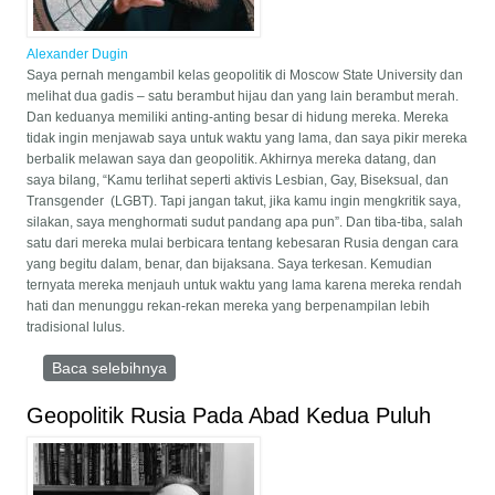
Alexander Dugin
Saya pernah mengambil kelas geopolitik di Moscow State University dan
melihat dua gadis – satu berambut hijau dan yang lain berambut merah.
Dan keduanya memiliki anting-anting besar di hidung mereka. Mereka
tidak ingin menjawab saya untuk waktu yang lama, dan saya pikir mereka
berbalik melawan saya dan geopolitik. Akhirnya mereka datang, dan
saya bilang, “Kamu terlihat seperti aktivis Lesbian, Gay, Biseksual, dan
Transgender (LGBT). Tapi jangan takut, jika kamu ingin mengkritik saya,
silakan, saya menghormati sudut pandang apa pun”. Dan tiba-tiba, salah
satu dari mereka mulai berbicara tentang kebesaran Rusia dengan cara
yang begitu dalam, benar, dan bijaksana. Saya terkesan. Kemudian
ternyata mereka menjauh untuk waktu yang lama karena mereka rendah
hati dan menunggu rekan-rekan mereka yang berpenampilan lebih
tradisional lulus.
Baca selebihnya
mengenai Operasi Militer Rusia di Ukraina,
Presiden Vladimir Putin Bela Kedaulatan
Negaranya
Geopolitik Rusia Pada Abad Kedua Puluh