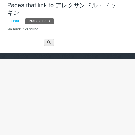
Pages that link to アレクサンドル・ドゥー
ギン
Tab primer
Lihat
Pranala balik
(tab aktif)
No backlinks found.
Form pencarian
Pencarian