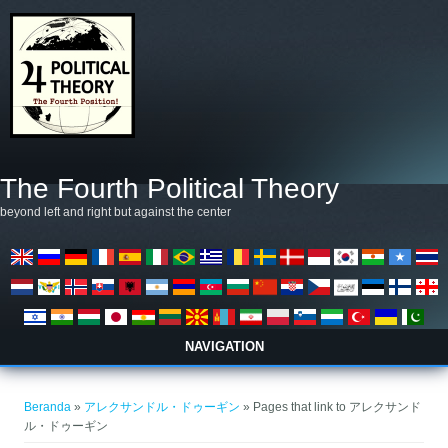
Lompat ke isi utama
The Fourth Political Theory
beyond left and right but against the center
NAVIGATION
Anda di sini
Beranda
»
アレクサンドル・ドゥーギン
» Pages that link to アレクサンド
ル・ドゥーギン