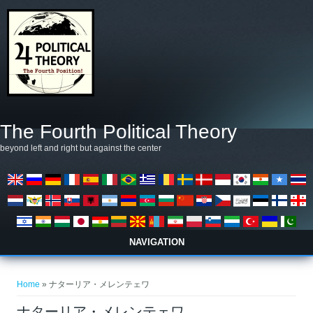
Salta al contenuto principale
The Fourth Political Theory
beyond left and right but against the center
NAVIGATION
Tu sei qui
Home
» ナターリア・メレンテェワ
ナターリア・メレンテェワ