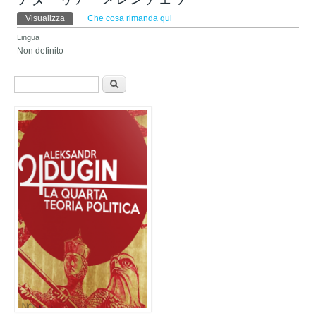
Schede primarie
Visualizza
(scheda attiva)
Che cosa rimanda qui
Lingua
Non definito
Form di ricerca
Cerca