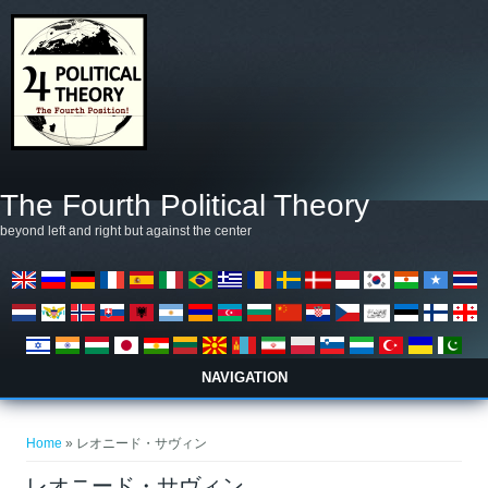
Salta al contenuto principale
The Fourth Political Theory
beyond left and right but against the center
NAVIGATION
Tu sei qui
Home
» レオニード・サヴィン
レオニード・サヴィン