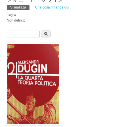
Schede primarie
Visualizza
(scheda attiva)
Che cosa rimanda qui
Lingua
Non definito
Form di ricerca
Cerca