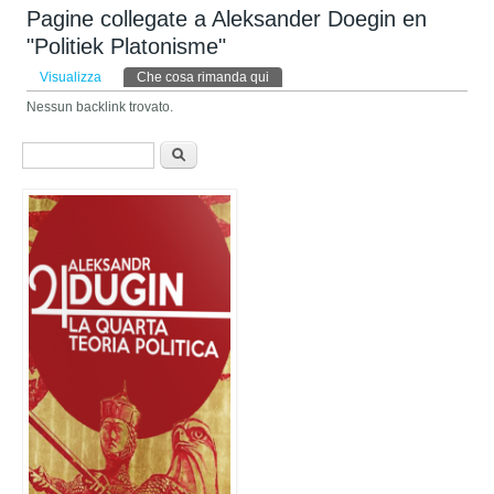
Pagine collegate a Aleksander Doegin en
"Politiek Platonisme"
Schede primarie
Visualizza
Che cosa rimanda qui
(scheda attiva)
Nessun backlink trovato.
Form di ricerca
Cerca