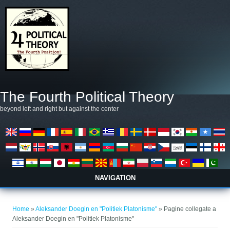
Salta al contenuto principale
The Fourth Political Theory
beyond left and right but against the center
NAVIGATION
Tu sei qui
Home
»
Aleksander Doegin en "Politiek Platonisme"
» Pagine collegate a
Aleksander Doegin en "Politiek Platonisme"