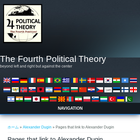
メインコンテンツに移動
The Fourth Political Theory
beyond left and right but against the center
NAVIGATION
現在地
ホーム
»
Alexander Dugin
» Pages that link to Alexander Dugin
Pages that link to Alexander Dugin