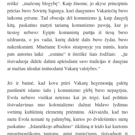
reiškė „mažesnę blogybę“. Kaip žinome, jo akyse principinis
priešas buvo Sovietų Sąjunga, kuri daugumos Vakariečių buvo
laikoma grėsme. Tad obsesija dėl komunizmo jį, kaip daugelį
kitų, paskatino matyti tariamą komunizmo pavojų, kur jo
tiesiog nebuvo: Egipte komunistų partija iš tiesų buvo
uždrausta, o jos vadai, kurių didelė dalis buvo žydai, buvo
nukenksminti. Minėtame Evolos straipsnyje yra mintis, kuria
pats autorius laikė „esmine“ ir išreiškė šiais žodžiais: „jie
išsivaduoja didele dalimi apleisdami savo tradicijas ir daugiau
ar mažiau idealiai imituodami Vakarų valstybes.“
Jei ir baimė, kad kova prieš Vakarų hegemoniją galėtų
pastūmėti islamo šalis į komunizmo glėbį buvo nepagrįsta,
Evola nebuvo visiškai neteisus kai jis teigė, kad politinis
išsivadavimas nuo kolonializmo dažnai būdavo lydimas
svetimų kultūrinių elementų priėmimu. Akivaizdu, kad tuo
metu Evola nematė tų galimybių, kurios po dvidešimties metų
paskatino „Islamiškojo atbudimo“ iškilimą ir leido kai kurioms
musulmoniškoms tautoms, antai iraniečiams, išsivaduoti iš