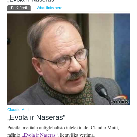
Pirminės kortelės
Peržiūrėti
(aktyvi kortelė)
What links here
Claudio Mutti
„Evola ir Naseras“
Pateikiame italų antiglobalisto intelektualo, Claudio Mutti,
rašinio
„Evola ir Naseras“
, lietuvišką vertimą.