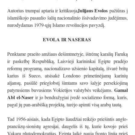
Julijaus Evolos
Autorius trumpai aptaria ir kritikuoja
pažiūras į
islamiškojo pasaulio šalių nacionalinio išsivadavimo judėjimus,
nurodydamas 1979-ųjų Islamo revoliucijos pavyzdį.
EVOLA IR NASERAS
Penktame praeito amžiaus dešimtmetyje, ištrėmę karalių Faruką
ir paskelbę Respubliką, Laisvieji karininkai Egipte pradėjo
reformų programą, nacionalizavo užsienio kapitalą, išvarė britų
karius iš Sueco, atsisakė Londono primetinėjamų karinių
aljansų, pasiūlė prieglobstį šimtams savo šalyje persekiojimą
Gamal
patyrusiems buvusiems Vokietijos valstybės veikėjams.
Abl el-Naser
ir jo bendražygiai įvedė socializmo formą, kuris,
pagal jų pan-arabišką projektą, turėjo apimti visą arabų tautą.
Tad 1956-aisiais, kada Egipto liaudžiai reikėjo priešintis anglo-
prancūzų-sionistų agresijai, daugelis iš tų, kurie kovojo prieš
Vakarų plutodemokratijas, Egiptą laikė nauja fronto linija prieš