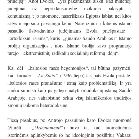
principą“. Anot Evolos, „yra pakankamai aišku, kad minėtieji
judėjimai už nepriklausomybę rizikuoja pakrypti į
komunizmą“; jo nuomone, naseriškasis Egiptas labiau nei kitos
šalys ir ėjo šiuo pavojingu keliu. Naserizmui ir kitiems islamo
pasaulio išsivadavimo judėjimams Evola priešpastatė
„ortodoksinį islamą“, kuris „ginamas Saudo Arabijos ir Islamo
brolijų organizacijos“, nors Islamo brolija savo programoje
turėjo „ekstremistinių radikalių socialinių reformų idėjų“.
Kai dėl „baltosios rasės hegemonijos“, tai būtina pažymėti,
kad žurnale
„Lo Stato“
(1936 liepa) tas pats Evola pristatė
„baltosios rasės pranašumo“ temą kaip problematišką. Ir yra
sunku suprasti kaip jis galėjo matyti ortodoksinį islamą Saudo
Arabijoje, nes vahabistinė sekta visų islamiškosios tradicijos
žmonių laikoma heterodoksine.
Tiesą pasakius, po Antrojo pasaulinio karo Evolos nuomonė
(žiūrėti
„Orientamenti“
) buvo ta, kad tuometinėmis
istorinėmis aplinkybėmis (o ne ideologiniu požiūriu) Vakarai