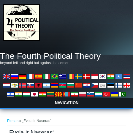
Pereiti į pagrindinį turinį
The Fourth Political Theory
beyond left and right but against the center
NAVIGATION
Jūs esate čia
Pirmas
» „Evola ir Naseras“
„Evola ir Naseras“