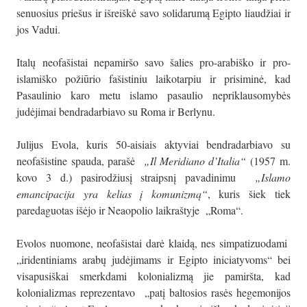
senuosius priešus ir išreiškė savo solidarumą Egipto liaudžiai ir
jos Vadui.
Italų neofašistai nepamiršo savo šalies pro-arabiško ir pro-
islamiško požiūrio fašistiniu laikotarpiu ir prisiminė, kad
Pasaulinio karo metu islamo pasaulio nepriklausomybės
judėjimai bendradarbiavo su Roma ir Berlynu.
Julijus Evola, kuris 50-aisiais aktyviai bendradarbiavo su
neofašistine spauda, parašė
„Il Meridiano d’Italia“
(1957 m.
kovo 3 d.) pasirodžiusį straipsnį pavadinimu
„Islamo
emancipacija yra kelias į komunizmą“
, kuris šiek tiek
paredaguotas išėjo ir Neaopolio laikraštyje „Roma“.
Evolos nuomone, neofašistai darė klaidą, nes simpatizuodami
„iridentiniams arabų judėjimams ir Egipto iniciatyvoms“ bei
visapusiškai smerkdami kolonializmą jie pamiršta, kad
kolonializmas reprezentavo „patį baltosios rasės hegemonijos