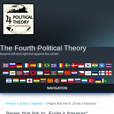
Pereiti į pagrindinį turinį
The Fourth Political Theory
beyond left and right but against the center
NAVIGATION
Jūs esate čia
Pirmas
»
„Evola ir Naseras“
» Pages that link to „Evola ir Naseras“
Pages that link to „Evola ir Naseras“