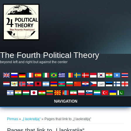
Pereiti į pagrindinį turinį
The Fourth Political Theory
beyond left and right but against the center
NAVIGATION
Jūs esate čia
Pirmas
»
„Į laokratiją“
» Pages that link to „Į laokratiją“
Pages that link to „Į laokratiją“