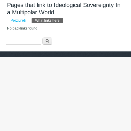
Pages that link to Ideological Sovereignty In
a Multipolar World
Pirminės kortelės
Peržiūrėti
What links here
(aktyvi kortelė)
No backlinks found.
Paieškos forma
Paieška