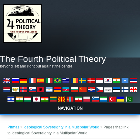
Pereiti į pagrindinį turinį
The Fourth Political Theory
beyond left and right but against the center
NAVIGATION
Jūs esate čia
Pirmas
»
Ideological Sovereignty In a Multipolar World
» Pages that link
to Ideological Sovereignty In a Multipolar World