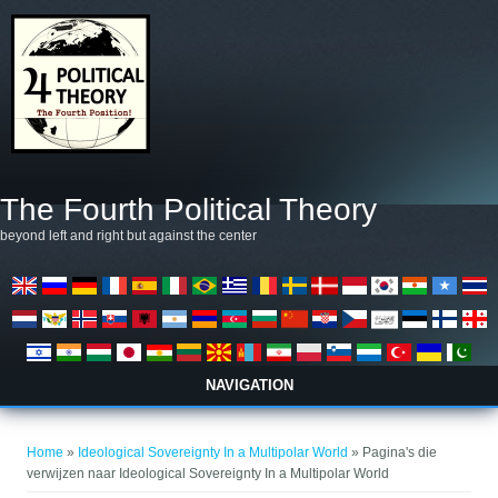
Overslaan en naar de algemene inhoud gaan
The Fourth Political Theory
beyond left and right but against the center
NAVIGATION
U bent hier
Home
»
Ideological Sovereignty In a Multipolar World
» Pagina's die
verwijzen naar Ideological Sovereignty In a Multipolar World