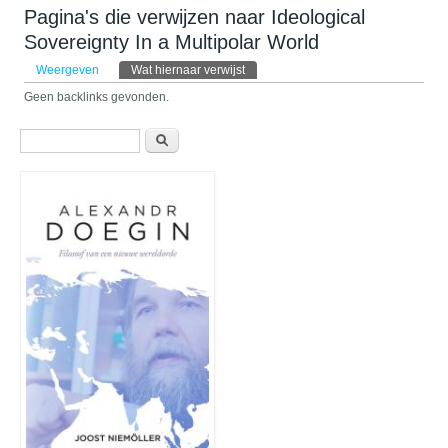
Pagina's die verwijzen naar Ideological
Sovereignty In a Multipolar World
Primaire tabs
Weergeven
Wat hiernaar verwijst
(actieve tabblad)
Geen backlinks gevonden.
Zoekveld
Zoeken