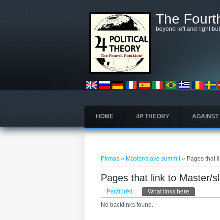
Pereiti į pagrindinį turinį
The Fourth
beyond left and right bu
HOME
4P THEORY
AGAINST
Jūs esate čia
Pirmas
»
Master/slave summit
» Pages that l
Pages that link to Master/
Pirminės kortelės
Peržiūrėti
What links here
(aktyvi kort
No backlinks found.