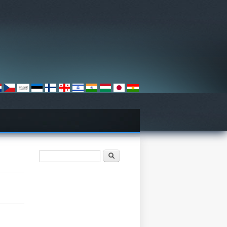
Paieškos forma
Paieška