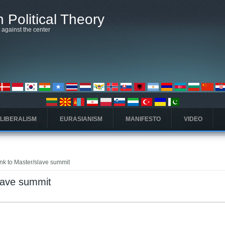
 Political Theory
t against the center
 LIBERALISM
EURASIANISM
MANIFESTO
VIDEO
ink to Master/slave summit
slave summit
elė)