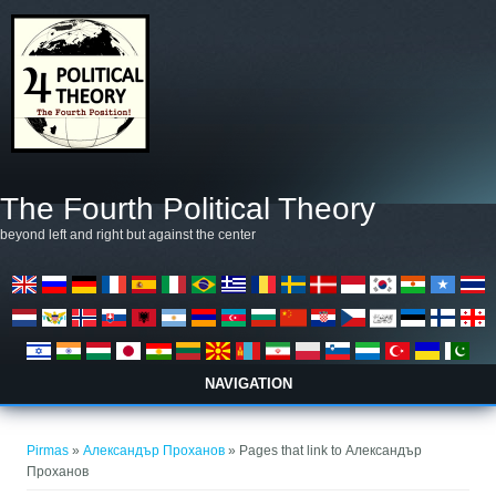
Pereiti į pagrindinį turinį
The Fourth Political Theory
beyond left and right but against the center
NAVIGATION
Jūs esate čia
Pirmas
»
Александър Проханов
» Pages that link to Александър
Проханов