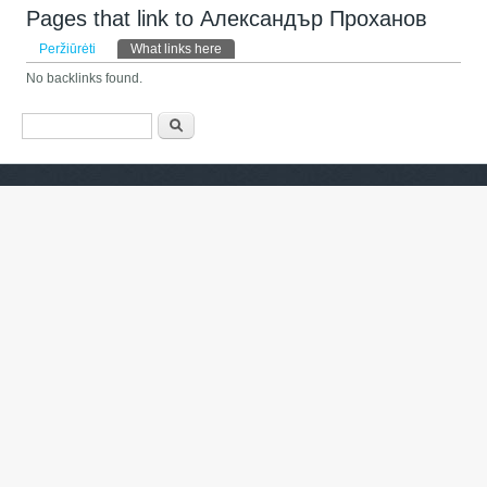
Pages that link to Александър Проханов
Pirminės kortelės
Peržiūrėti
What links here
(aktyvi kortelė)
No backlinks found.
Paieškos forma
Paieška