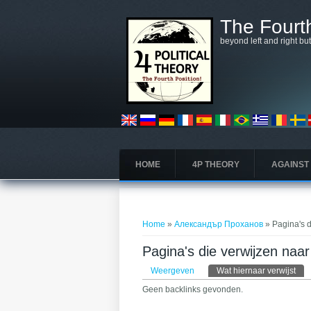
Overslaan en naar de algemene inhoud gaan
The Fourth
beyond left and right bu
HOME
4P THEORY
AGAINST
U bent hier
Home
»
Александър Проханов
» Pagina's 
Pagina's die verwijzen na
Primaire tabs
Weergeven
Wat hiernaar verwijst
(act
Geen backlinks gevonden.