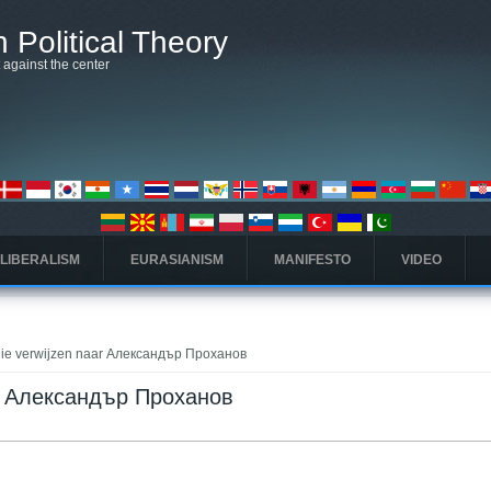
 Political Theory
t against the center
 LIBERALISM
EURASIANISM
MANIFESTO
VIDEO
die verwijzen naar Александър Проханов
ar Александър Проханов
ieve tabblad)