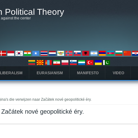
 Political Theory
t against the center
 LIBERALISM
EURASIANISM
MANIFESTO
VIDEO
ina's die verwijzen naar Začátek nové geopolitické éry.
 Začátek nové geopolitické éry.
ieve tabblad)