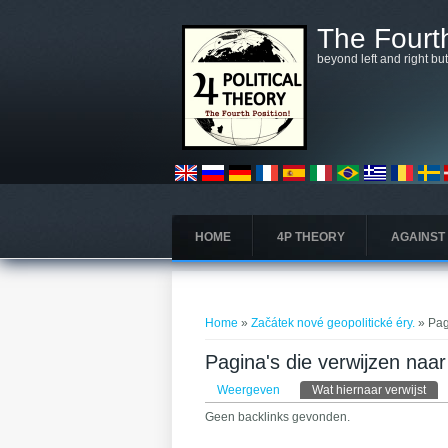
Overslaan en naar de algemene inhoud gaan
The Fourth
beyond left and right bu
HOME
4P THEORY
AGAINST
U bent hier
Home
»
Začátek nové geopolitické éry.
» Pag
Pagina's die verwijzen naar
Primaire tabs
Weergeven
Wat hiernaar verwijst
(act
Geen backlinks gevonden.