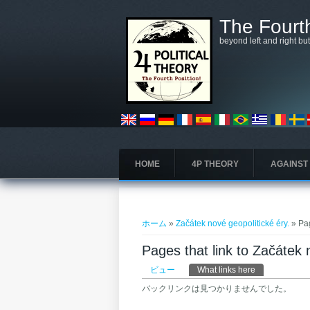
メインコンテンツに移動
The Fourth
beyond left and right bu
HOME
4P THEORY
AGAINST
現在地
ホーム
»
Začátek nové geopolitické éry.
» Pag
Pages that link to Začátek 
プライマリータブ
ビュー
What links here
(アクティブな
バックリンクは見つかりませんでした。