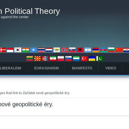
 Political Theory
t against the center
 LIBERALISM
EURASIANISM
MANIFESTO
VIDEO
es that link to Začátek nové geopolitické éry.
nové geopolitické éry.
タブ)