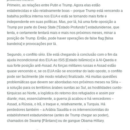
Primeiro, as relações entre Putin e Trump. Agora elas estão
estabelecidas e são relativamente boas – porque Trump está vencendo a
batalha política interna nos EUA e está se tornando mais forte e
independente em suas políticas. Mas, por lá, há uma forte oposição a
Trump por parte do Deep State [“Estado Profundo”] estadunidense, que
tenta, e certamente tentará mais e mais nos próximos meses, minar a
posição de Trump. Então, pode haver operações de false flag [falsa
bandeira] e provocações por lá.
Segundo, o conflito sírio. Ele está chegando à conclusão com o fim da
ajuda incondicional dos EUA ao ISIS [Estado Islâmico] e à Al-Qaeda e
sua forte posição anti-Assad. As forças militares russas e Assad estão
quase vencendo e, se os EUA não se encontrar do lado oposto, o conflito
pode ser facilmente (de modo relativo) finalizado. Há muitas questões
problemáticas que devem ser abordadas nos próximos meses na Síria –
a solução para os territórios árabes sunitas ao Sul, as hostilidades curdo-
túrquicas ao Norte, a logística do retorno dos refugiados e assim por
diante; mas, essencialmente, a guerra já acabou e há vencedores –
Assad, a Rússia, o Irã, o Iraque e, relativamente, a Turquia. Há
perdedores também – a Arábia Saudita e os intervencionistas do
establishment estadunidense (antes de Trump chegar ao poder),
chamados de Swamp [Pântano] ou de gangue Obama-Hillary.