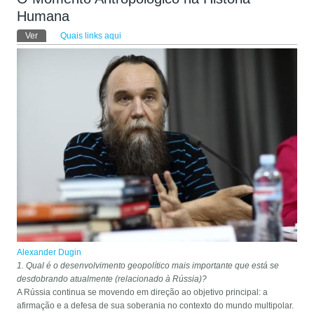
Humana
Abas primárias
Ver
(aba ativa)
Quais links aqui
Alexander Dugin
1. Qual é o desenvolvimento geopolítico mais importante que está se
desdobrando atualmente (relacionado à Rússia)?
A Rússia continua se movendo em direção ao objetivo principal: a
afirmação e a defesa de sua soberania no contexto do mundo multipolar.