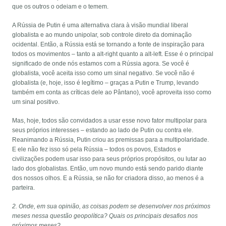
que os outros o odeiam e o temem.
A Rússia de Putin é uma alternativa clara à visão mundial liberal
globalista e ao mundo unipolar, sob controle direto da dominação
ocidental. Então, a Rússia está se tornando a fonte de inspiração para
todos os movimentos – tanto a alt-right quanto a alt-left. Esse é o principal
significado de onde nós estamos com a Rússia agora. Se você é
globalista, você aceita isso como um sinal negativo. Se você não é
globalista (e, hoje, isso é legítimo – graças a Putin e Trump, levando
também em conta as críticas dele ao Pântano), você aproveita isso como
um sinal positivo.
Mas, hoje, todos são convidados a usar esse novo fator multipolar para
seus próprios interesses – estando ao lado de Putin ou contra ele.
Reanimando a Rússia, Putin criou as premissas para a multipolaridade.
E ele não fez isso só pela Rússia – todos os povos, Estados e
civilizações podem usar isso para seus próprios propósitos, ou lutar ao
lado dos globalistas. Então, um novo mundo está sendo parido diante
dos nossos olhos. E a Rússia, se não for criadora disso, ao menos é a
parteira.
2. Onde, em sua opinião, as coisas podem se desenvolver nos próximos
meses nessa questão geopolítica? Quais os principais desafios nos
próximos meses?