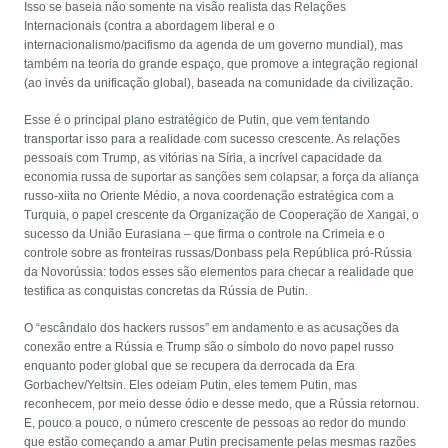
Isso se baseia não somente na visão realista das Relações
Internacionais (contra a abordagem liberal e o
internacionalismo/pacifismo da agenda de um governo mundial), mas
também na teoria do grande espaço, que promove a integração regional
(ao invés da unificação global), baseada na comunidade da civilização.
Esse é o principal plano estratégico de Putin, que vem tentando
transportar isso para a realidade com sucesso crescente. As relações
pessoais com Trump, as vitórias na Síria, a incrível capacidade da
economia russa de suportar as sanções sem colapsar, a força da aliança
russo-xiita no Oriente Médio, a nova coordenação estratégica com a
Turquia, o papel crescente da Organização de Cooperação de Xangai, o
sucesso da União Eurasiana – que firma o controle na Crimeia e o
controle sobre as fronteiras russas/Donbass pela República pró-Rússia
da Novorússia: todos esses são elementos para checar a realidade que
testifica as conquistas concretas da Rússia de Putin.
O “escândalo dos hackers russos” em andamento e as acusações da
conexão entre a Rússia e Trump são o símbolo do novo papel russo
enquanto poder global que se recupera da derrocada da Era
Gorbachev/Yeltsin. Eles odeiam Putin, eles temem Putin, mas
reconhecem, por meio desse ódio e desse medo, que a Rússia retornou.
E, pouco a pouco, o número crescente de pessoas ao redor do mundo
que estão começando a amar Putin precisamente pelas mesmas razões