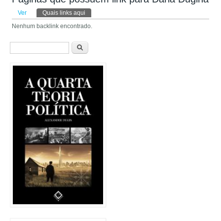
Abas primárias
Ver
Quais links aqui
(aba ativa)
Nenhum backlink encontrado.
Formulário de busca
Buscar