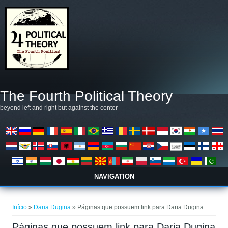
Pular para o conteúdo principal
The Fourth Political Theory
beyond left and right but against the center
NAVIGATION
Você está aqui
Início
»
Daria Dugina
» Páginas que possuem link para Daria Dugina
Páginas que possuem link para Daria Dugina