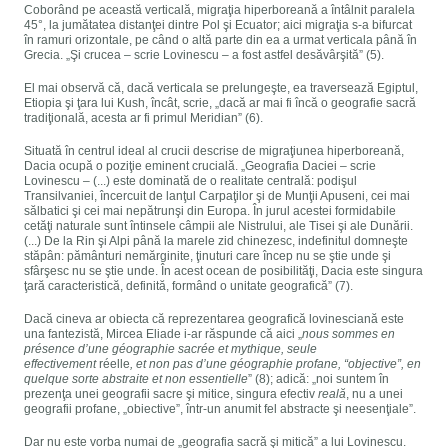
Coborând pe această verticală, migraţia hiperboreană a întâlnit paralela
45°, la jumătatea distanţei dintre Pol şi Ecuator; aici migraţia s-a bifurcat
în ramuri orizontale, pe când o altă parte din ea a urmat verticala până în
Grecia. „Şi crucea – scrie Lovinescu – a fost astfel desăvârşită” (5).
El mai observă că, dacă verticala se prelungeşte, ea traversează Egiptul,
Etiopia şi ţara lui Kush, încât, scrie, „dacă ar mai fi încă o geografie sacră
tradiţională, acesta ar fi primul Meridian” (6).
Situată în centrul ideal al crucii descrise de migraţiunea hiperboreană,
Dacia ocupă o poziţie eminent crucială. „Geografia Daciei – scrie
Lovinescu – (...) este dominată de o realitate centrală: podişul
Transilvaniei, încercuit de lanţul Carpaţilor şi de Munţii Apuseni, cei mai
sălbatici şi cei mai nepătrunşi din Europa. În jurul acestei formidabile
cetăţi naturale sunt întinsele câmpii ale Nistrului, ale Tisei şi ale Dunării.
(...) De la Rin şi Alpi până la marele zid chinezesc, indefinitul domneşte
stăpân: pământuri nemărginite, ţinuturi care încep nu se ştie unde şi
sfârşesc nu se ştie unde. În acest ocean de posibilităţi, Dacia este singura
ţară caracteristică, definită, formând o unitate geografică” (7).
Dacă cineva ar obiecta că reprezentarea geografică lovinesciană este
una fantezistă, Mircea Eliade i-ar răspunde că aici „
nous sommes en
présence d’une géographie sacrée et mythique, seule
effectivement
réelle
, et non pas d’une géographie profane, “objective”, en
quelque sorte abstraite et non essentielle
” (8); adică: „noi suntem în
prezenţa unei geografii sacre şi mitice, singura efectiv
reală
, nu a unei
geografii profane, „obiective”, într-un anumit fel abstracte şi neesenţiale”.
Dar nu este vorba numai de „geografia sacră şi mitică” a lui Lovinescu.