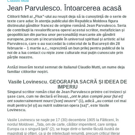
Claudio Mutti
Jean Parvulesco. Întoarcerea acasă
Cititorii fideli ai „Flux”-ului au reuşit deja să ia cunoştinţă de o serie de
texte care aduc în atenţia publicului din Republica Moldova figura
distinsului gânditor francez de origine română Jean Parvulesco. Seria
de contribuţii la revalorificarea operei acestui scriitor, metafizician şi
geopolitician din partea unor personalităţi marcante ale gândirii
europene, precum şi incursiunile în universul spiritual şi artistic al lui
Parvulesco, care s-au succedat la colocviul de la Bucureşti din 28
februarie – 1 martie a.c., reprezintă un bun prilej pentru publicul de la
noi de a lua contact cu nişte zone culturale mai puţin cunoscute prin
părţile noastre.
Astăzi inserăm textul semnat de italianul Claudio Mutti, un nume deja
familiar cititorilor noştri.
Vasile Lovinescu. GEOGRAFIA SACRĂ ŞI IDEEA DE
IMPERIU
Singurul scriitor român citat de Jean Parvulesco printre cei treizeci şi
şase care, cum ne declară el însuşi, „
ont le plus compté pour [lui et]
ont souterrainement nourri [son] oeuvre
” (1), adică „au contat cel mai
mult pentru [el şi] au nutrit subteran opera [sa]”, este Vasile
Lovinescu.
Vasile Lovinescu se naşte pe 17 (30) decembrie 1905 la Fălticeni, în
nordul Moldovei. „Tata, om de carte, călător impenitent, care simţea
Europa ca o singură ţară” (2), se trage dintr-o familie făcută ilustră de
magistraţi şi ofiţeri, ca şi de intelectuali renumiţi, precum criticul literar