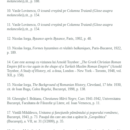
melancoliei)
,cit., p. 188.
10. Vasile Lovinescu,
O icoană creştină pe Columna Traiană (Glose asupra
melancoliei)
,cit., p. 154.
11. Vasile Lovinescu,
O icoană creştină pe Columna Traiană (Glose asupra
melancoliei)
,cit., p. 154.
12. Nicolas Iorga,
Byzance après Byzance
, Paris, 1992, p. 48.
13. Nicolas Iorga,
Formes byzantines et réalités balkaniques
, Paris-Bucarest, 1922,
p. 189.
14. Care este aceeaşi cu viziunea lui Arnold Toynbee: „
The Greek Christian Roman
Empire fell to rise again in the shape of a Turkish Muslim Roman Empire
” (Arnold
Toynbee,
A Study of History
, ed. a doua, London – New York – Toronto, 1948, vol.
XII, p. 158).
15. Nicolae Iorga,
The Background of Romanian History
, Cleveland, 17 febr. 1930,
cit. de Ioan Buga,
Calea Regelui
, Bucureşti, 1998, p. 138.
16. Gheorghe I. Brătianu,
Chestiunea Mării Negre
, Curs 1941-1942, Universitatea
Bucureşti, Facultatea de Filozofie şi Litere, ed. Ioan Vernescu, p. 11.
17. Vintilă Mihăilescu,
Unitatea şi funcţiunile pământului şi poporului românesc
,
Bucureşti, 1943, p. 73. Pasajul din care am citat a apărut în „Geopolitica”
(Bucureşti), a. VII, nr. 31 (3/2009), p. 35.