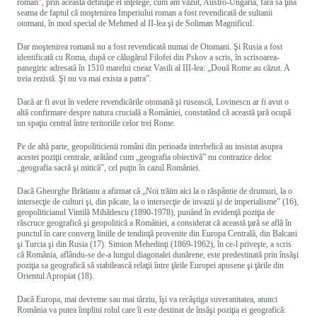
roman”, prin această definiţie el înţelege, cum am văzut, Austro-Ungaria, fără să ţină
seama de faptul că moştenirea Imperiului roman a fost revendicată de sultanii
otomani, în mod special de Mehmed al II-lea şi de Soliman Magnificul.
Dar moştenirea romană nu a fost revendicată numai de Otomani. Şi Rusia a fost
identificată cu Roma, după ce călugărul Filofei din Pskov a scris, în scrisoarea-
panegiric adresată în 1510 marelui cneaz Vasili al III-lea: „Două Rome au căzut. A
treia rezistă. Şi nu va mai exista a patra”.
Dacă ar fi avut în vedere revendicările otomană şi rusească, Lovinescu ar fi avut o
altă confirmare despre natura crucială a României, constatând că această ţară ocupă
un spaţiu central între teritoriile celor trei Rome.
Pe de altă parte, geopoliticienii români din perioada interbelică au insistat asupra
acestei poziţii centrale, arătând cum „geografia obiectivă” nu contrazice deloc
„geografia sacră şi mitică”, cel puţin în cazul României.
Dacă Gheorghe Brătianu a afirmat că „Noi trăim aici la o răspântie de drumuri, la o
intersecţie de culturi şi, din păcate, la o intersecţie de invazii şi de imperialisme” (16),
geopoliticianul Vintilă Mihăilescu (1890-1978), punând în evidenţă poziţia de
răscruce geografică şi geopolitică a României, a considerat că această ţară se află în
punctul în care converg liniile de tendinţă provenite din Europa Centrală, din Balcani
şi Turcia şi din Rusia (17). Simion Mehedinţi (1869-1962), în ce-l priveşte, a scris
că România, aflându-se de-a lungul diagonalei dunărene, este predestinată prin însăşi
poziţia sa geografică să stabilească relaţii între ţările Europei apusene şi ţările din
Orientul Apropiat (18).
Dacă Europa, mai devreme sau mai târziu, îşi va recâştiga suveranitatea, atunci
România va putea împlini rolul care îi este destinat de însăşi poziţia ei geografică: