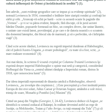
cultură influenţată de Orient şi înrădăcinată în neolitic”] (1).
Într-adevăr, „sunt evidenţe geografice care se impun şi ca evidenţe spirituale” (2),
notează Lovinescu în 1934, comentând o întâlnire între ziariştii români şi confraţii lor
sârbi şi cehi. „Aruncaţi-vă ochii pe hartă – scrie cu această ocazie în paginile din
„Vremea” – şi vi se va părea evident, limpede, fără discuţie, că în jurul acestei
bătrâne Dunăre, popoarele formează un bloc, un complex divers, dar unitar lăuntric,
o unitate care există latent, providenţial, şi pe care e de datoria noastră s-o scoatem
din domeniul latenţelor, din blocul său de marmură, şi să o perfectăm, să-i înfiripăm
viaţă” (3).
Când scrie aceste rânduri, Lovinescu nu regretă imperiul dunărean al Habsburgilor,
căci el judecă Austro-Ungaria „o eroare psihologică”, cu toate că a fost, scrie, „o
mare realizare economică” (4).
Ani mai târziu, în scrierea
O icoană creştină pe Columna Traiană
Lovinescu îşi
exprimă despre imperiul Habsburgilor o opinie mai netă şi categorică, considerând
Hofburgul din Viena ca „centrul ultimei rămăşiţe a Imperiului roman, distrus în
1918, spre nenorocirea lumii” (5).
Dar ideea imperială reprezentată de dinastia catolică a Habsburgilor, observă
Lovinescu, „nu izvorăşte din creştinism (...) Este precreştină şi a fost instituită pentru
Europa de doi eroi solari, Julius Caesar şi Octavian August, amândoi
a sole missi
,
trimişi de soare, Monarhi şi Pontifici [sic] Maximi” (6).
Citind un pasaj din Virgiliu (
Georgice
, I, 24-42), Lovinescu deduce că August „se
identifică cu semnul zodiacal al Balanţei, în realitate devenind astfel un rege de
Justiţie, ca Melchisedec, Traian şi
l’alto Arrigo
, cu toţii emanaţi din Tula” (7) şi că