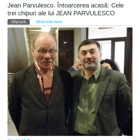
Jean Parvulesco. Întoarcerea acasă: Cele
trei chipuri ale lui JEAN PARVULESCO
Taburi primare
Afişează
(tab activ)
What links here