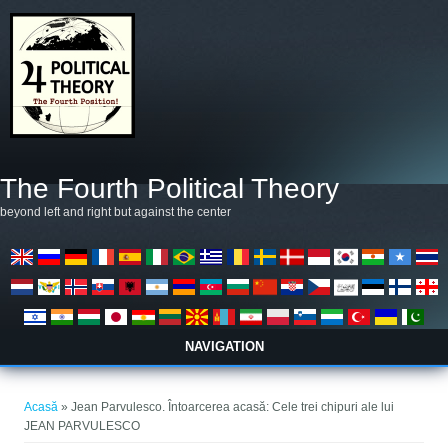
Mergi la conţinutul principal
The Fourth Political Theory
beyond left and right but against the center
NAVIGATION
Eşti aici
Acasă
» Jean Parvulesco. Întoarcerea acasă: Cele trei chipuri ale lui
JEAN PARVULESCO