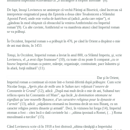
instituirea Imperiului echivalează cu „o înfrângere a forţelor infernale” (8).
De fapt, însuşi Lovinescu ne aminteşte că vechii Părinţi ai Bisericii, când încercau să
interpreteze enigmaticul pasaj din Epistola a doua către Tesaloniceni a Sfântului
Apostol Pavel, unde este vorba de
katéchon
-ul (adică „acela care reţine”), ei
„gândeau în mod obişnuit că obstacolul la venirea Antihristului era Imperiul
roman”(9). Cu alte cuvinte, Antihristul se va manifesta atunci când Imperiul roman
se va prăbuşi.
În Occident, Imperiul roman s-a prăbuşit în 476, pe când în Orient a dispărut o mie
de ani mai târziu, în 1453.
Totuşi, în Occident, Imperiul roman a înviat în anul 800, ca Sfântul Imperiu, şi, scrie
Lovinescu, el „a avut clipe frumoase” (10), cu toate că nu poate fi comparat „cu ce
fusese Imperiul roman ca putere, măreţie, organizaţie, continuitate, pace înăuntru şi
în afară, forţă militară” (11).
Dar şi în Orient,
Imperiul roman a continuat să existe într-o formă diferită după prăbuşire. Cum scrie
Nicolae Iorga, „
Après plus de mille ans le Sultan turc refaisait l’oeuvre de
Constantin le Grand
” (12), adică: „După mai mult decât o mie de ani, Sultanul turc
refăcea opera lui Constantin cel Mare”, aşa încât „
la domination ottomane ne
signifiait qu’une nouvelle Byzance, d’un caractère religieux pour la dynastie et
l’armée
” (13), adică: „stăpânirea otomană nu însemna decât un nou Bizanţ, cu un
caracter religios pentru dinastie şi armată”. Deci, în viziunea lui Iorga (14), Imperiul
otoman a fost – citez încă o dată cuvintele lui – „ultima ipostază a Romei, (…) Roma
musulmană a turcilor” (15).
Când Lovinescu scrie că în 1918 a fost distrusă „ultima rămăşiţă a Imperiului