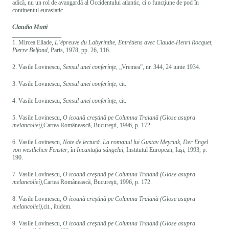
adică, nu un rol de avangardă al Occidentului atlantic, ci o funcţiune de pod în
continentul eurasiatic.
Claudio Mutti
________________
1. Mircea Eliade,
L’épreuve du Labyrinthe, Entrétiens avec Claude-Henri Rocquet,
Pierre Belfond,
Paris, 1978, pp. 26, 116.
2. Vasile Lovinescu,
Sensul unei conferinţe
, „Vremea”, nr. 344, 24 iunie 1934.
3. Vasile Lovinescu,
Sensul unei conferinţe
, cit.
4. Vasile Lovinescu,
Sensul unei conferinţe
, cit.
5. Vasile Lovinescu,
O icoană creştină pe Columna Traiană (Glose asupra
melancoliei)
,Cartea Românească, Bucureşti, 1996, p. 172.
6. Vasile Lovinescu,
Note de lectură. La romanul lui Gustav Meyrink, Der Engel
von westlichen Fenster
, în
Incantaţia sângelui
, Institutul European, Iaşi, 1993, p.
190.
7. Vasile Lovinescu,
O icoană creştină pe Columna Traiană (Glose asupra
melancoliei)
,Cartea Românească, Bucureşti, 1996, p. 172.
8. Vasile Lovinescu,
O icoană creştină pe Columna Traiană (Glose asupra
melancoliei)
,cit., ibidem.
9. Vasile Lovinescu,
O icoană creştină pe Columna Traiană (Glose asupra