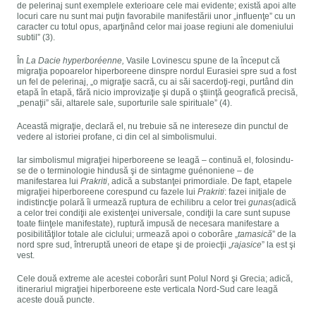
de pelerinaj sunt exemplele exterioare cele mai evidente; există apoi alte
locuri care nu sunt mai puţin favorabile manifestării unor „influenţe” cu un
caracter cu totul opus, aparţinând celor mai joase regiuni ale domeniului
subtil” (3).
În
La Dacie hyperboréenne,
Vasile Lovinescu spune de la început că
migraţia popoarelor hiperboreene dinspre nordul Eurasiei spre sud a fost
un fel de pelerinaj, „o migraţie sacră, cu ai săi sacerdoţi-regi, purtând din
etapă în etapă, fără nicio improvizaţie şi după o ştiinţă geografică precisă,
„penaţii” săi, altarele sale, suporturile sale spirituale” (4).
Această migraţie, declară el, nu trebuie să ne intereseze din punctul de
vedere al istoriei profane, ci din cel al simbolismului.
Iar simbolismul migraţiei hiperboreene se leagă – continuă el, folosindu-
se de o terminologie hindusă şi de sintagme guénoniene – de
manifestarea lui
Prakriti
, adică a substanţei primordiale. De fapt, etapele
migraţiei hiperboreene corespund cu fazele lui
Prakriti
: fazei iniţiale de
indistincţie polară îi urmează ruptura de echilibru a celor trei
gunas
(adică
a celor trei condiţii ale existenţei universale, condiţii la care sunt supuse
toate fiinţele manifestate), ruptură impusă de necesara manifestare a
posibilităţilor totale ale ciclului; urmează apoi o coborâre „
tamasică
” de la
nord spre sud, întreruptă uneori de etape şi de proiecţii „
rajasice
” la est şi
vest.
Cele două extreme ale acestei coborâri sunt Polul Nord şi Grecia; adică,
itinerariul migraţiei hiperboreene este verticala Nord-Sud care leagă
aceste două puncte.