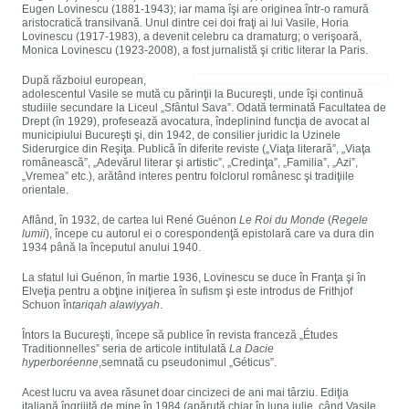
Eugen Lovinescu (1881-1943); iar mama îşi are originea într-o ramură
aristocratică transilvană. Unul dintre cei doi fraţi ai lui Vasile, Horia
Lovinescu (1917-1983), a devenit celebru ca dramaturg; o verişoară,
Monica Lovinescu (1923-2008), a fost jurnalistă şi critic literar la Paris.
După războiul european,
adolescentul Vasile se mută cu părinţii la Bucureşti, unde îşi continuă
studiile secundare la Liceul „Sfântul Sava”. Odată terminată Facultatea de
Drept (în 1929), profesează avocatura, îndeplinind funcţia de avocat al
municipiului Bucureşti şi, din 1942, de consilier juridic la Uzinele
Siderurgice din Reşiţa. Publică în diferite reviste („Viaţa literară”, „Viaţa
românească”, „Adevărul literar şi artistic”, „Credinţa”, „Familia”, „Azi”,
„Vremea” etc.), arătând interes pentru folclorul românesc şi tradiţiile
orientale.
Aflând, în 1932, de cartea lui René Guénon
Le Roi du Monde
(
Regele
lumii
), începe cu autorul ei o corespondenţă epistolară care va dura din
1934 până la începutul anului 1940.
La sfatul lui Guénon, în martie 1936, Lovinescu se duce în Franţa şi în
Elveţia pentru a obţine iniţierea în sufism şi este introdus de Frithjof
Schuon în
tariqah alawiyyah
.
Întors la Bucureşti, începe să publice în revista franceză „Études
Traditionnelles” seria de articole intitulată
La Dacie
hyperboréenne
,semnată cu pseudonimul „Géticus”.
Acest lucru va avea răsunet doar cincizeci de ani mai târziu. Ediţia
italiană îngrijită de mine în 1984 (apărută chiar în luna iulie, când Vasile