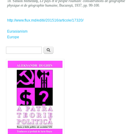
18. Simion Mehedinţi,
Le pays et le people roumain: considérations de géographie
physique et de géographie humaine
, Bucureşti, 1937, pp. 99-100.
http://www.flux.md/editii/201516/articole/17320/
Eurasianism
Europe
Formular de căutare
Căutare