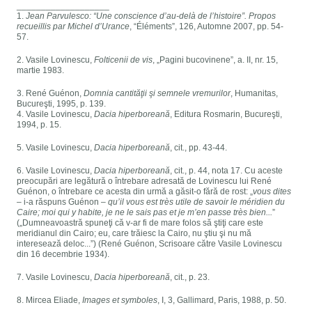
___________________
1.
Jean Parvulesco: “Une conscience d’au-delà de l’histoire”. Propos
recueillis par Michel d’Urance
, “Éléments”, 126, Automne 2007, pp. 54-
57.
2. Vasile Lovinescu,
Folticenii de vis
, „Pagini bucovinene”, a. II, nr. 15,
martie 1983.
3. René Guénon,
Domnia cantităţii şi semnele vremurilor
, Humanitas,
Bucureşti, 1995, p. 139.
4. Vasile Lovinescu,
Dacia hiperboreană
, Editura Rosmarin, Bucureşti,
1994, p. 15.
5. Vasile Lovinescu,
Dacia hiperboreană
, cit., pp. 43-44.
6. Vasile Lovinescu,
Dacia hiperboreană
, cit., p. 44, nota 17. Cu aceste
preocupări are legătură o întrebare adresată de Lovinescu lui René
Guénon, o întrebare ce acesta din urmă a găsit-o fără de rost: „
vous dites
–
i-a răspuns Guénon –
qu’il vous est très utile de savoir le méridien du
Caire; moi qui y habite, je ne le sais pas et je m’en passe très bien...
”
(„Dumneavoastră spuneţi că v-ar fi de mare folos să ştiţi care este
meridianul din Cairo; eu, care trăiesc la Cairo, nu ştiu şi nu mă
interesează deloc...”) (René Guénon, Scrisoare către Vasile Lovinescu
din 16 decembrie 1934).
7. Vasile Lovinescu,
Dacia hiperboreană
, cit., p. 23.
8. Mircea Eliade,
Images et symboles
, I, 3, Gallimard, Paris, 1988, p. 50.