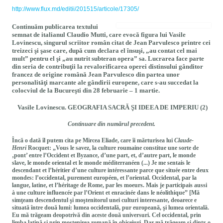
http://www.flux.md/editii/201515/articole/17305/
Continuăm publicarea textului
semnat de italianul Claudio Mutti, care evocă figura lui Vasile
Lovinescu, singurul scriitor român citat de Jean Parvulesco printre cei
treizeci şi şase care, după cum declara el însuşi, „au contat cel mai
mult” pentru el şi „au nutrit subteran opera” sa. Lucrarea face parte
din seria de contribuţii la revalorificarea operei distinsului gânditor
francez de origine română Jean Parvulesco din partea unor
personalităţi marcante ale gândirii europene, care s-au succedat la
colocviul de la Bucureşti din 28 februarie – 1 martie.
Vasile Lovinescu. GEOGRAFIA SACRĂ ŞI IDEEA DE IMPERIU (2)
Continuare din numărul precedent.
Încă o dată îl putem cita pe Mircea Eliade, care îi mărturisea lui
Claude-
Henri
Rocquet: „Vous le savez, la culture roumaine constitue une sorte de
‚pont’ entre l’Occident et Byzance, d’une part, et, d’autre part, le monde
slave, le monde oriental et le monde méditerranéen (...) Je me sentais le
descendant et l’héritier d’une culture intéressante parce que située entre deux
mondes: l’occidental, purement européen, et l’oriental. Occidental, par la
langue, latine, et l’héritage de Rome, par les moeurs. Mais je participais aussi
à une culture influencée par l’Orient et enracinée dans le néolithique” [Mă
simţeam descendentul şi moştenitorul unei culturi interesante, deoarece e
situată între două lumi: lumea occidentală, pur europeană, şi lumea orientală.
Eu mă trăgeam deopotrivă din aceste două universuri. Cel occidental, prin
limba latină şi prin moştenirea romană în obiceiuri. Dar mă trăgeam şi dintr-o