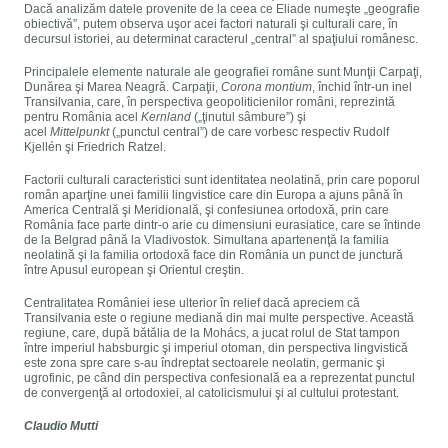
Dacă analizăm datele provenite de la ceea ce Eliade numeşte „geografie
obiectivă”, putem observa uşor acei factori naturali şi culturali care, în
decursul istoriei, au determinat caracterul „central” al spaţiului românesc.
Principalele elemente naturale ale geografiei române sunt Munţii Carpaţi,
Dunărea şi Marea Neagră. Carpaţii,
Corona montium
, închid într-un inel
Transilvania, care, în perspectiva geopoliticienilor români, reprezintă
pentru România acel
Kernland
(„ţinutul sâmbure”) şi
acel
Mittelpunkt
(„punctul central”) de care vorbesc respectiv Rudolf
Kjellén şi Friedrich Ratzel.
Factorii culturali caracteristici sunt identitatea neolatină, prin care poporul
român aparţine unei familii lingvistice care din Europa a ajuns până în
America Centrală şi Meridională, şi confesiunea ortodoxă, prin care
România face parte dintr-o arie cu dimensiuni eurasiatice, care se întinde
de la Belgrad până la Vladivostok. Simultana apartenenţă la familia
neolatină şi la familia ortodoxă face din România un punct de junctură
între Apusul european şi Orientul creştin.
Centralitatea României iese ulterior în relief dacă apreciem că
Transilvania este o regiune mediană din mai multe perspective. Această
regiune, care, după bătălia de la Mohács, a jucat rolul de Stat tampon
între imperiul habsburgic şi imperiul otoman, din perspectiva lingvistică
este zona spre care s-au îndreptat sectoarele neolatin, germanic şi
ugrofinic, pe când din perspectiva confesională ea a reprezentat punctul
de convergenţă al ortodoxiei, al catolicismului şi al cultului protestant.
Claudio Mutti