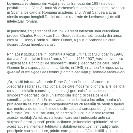
Lovinescu se stingea din viaţă) şi ediţia franceză din 1987 i-au dat
posibilitatea lui Vintilă Horia să vorbească cu admiraţie despre Lovinescu
în Spania, pe când în România academicianul Virgil Cândea a atras
atenţia asupra imaginii Daciei arhaice realizate de Lovinescu şi de alţi
intelectuali români.
În particular, ediţia franceză din 1987 a trezit interesul unor cercetători
precum Charles Ridoux sau Paul Georges Sansonetti; acesta din urmă,
elev al lui Henry Corbin şi Gilbert Durant, a ţinut la Sorbona un curs
despre „Dacia hiperboreană”.
Prin acest studiu, care în România a văzut lumina tiparului doar în 1994,
dar a apărut iniţial în limba franceză în anii 1936-1937, Vasile Lovinescu
a aplicat acele principii de simbolism istoric şi geografic pe care René
Guénon le-a expus zece ani mai târziu, în 1945, în cartea
Le règne de la
quantité et les signes des temps
(
Domnia cantităţii şi semnele vremurilor
).
„Or, există într-adevăr – scrie René Guénon în această carte – o
„geografie sacră” sau tradiţională, pe care modernii o ignoră la fel de total
ca şi pe celelalte cunoştinţe de acelaşi gen; există, de asemenea, un
simbolism geografic, ca şi un simbolism istoric, şi ceea ce le dă
semnificaţia lor profundă este valoarea simbolică a lucrurilor, pentru că
prin aceasta se stabileşte corespondenţa lor cu realităţi de ordin superior;
dar, pentru a determina în mod efectiv această corespondenţă, trebuie să
fii în stare, într-un fel sau altul, să percepi în lucrurile însele reflexul
acestor realităţi. Astfel, există lucruri care sunt îndeosebi apte să
slujească drept „suport” pentru acţiunea „influenţelor spirituale”, şi pe
acest fapt s-a întemeiat totdeauna stabilirea unor „centre” tradiţionale,
principale sau secundare, printre care „oracolele” Antichităţii sau locurile