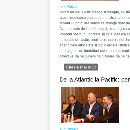
Iurie Roşca
Astăzi nu mai există stanga și dreapta, există 
tipare ideologice și propagandistice. Iar ori
cuvânt Dughin, are șansa să învingă doar dacă 
Avem nevoie de lideri înțelepți, maturi și cura
Poporul nostru nu dorește să se alipească sau
naționale și statale, unul sacru pentru noi. 
apendicele altor state și nici o eroare istorică
de margine, de fundătură este unul inacceptab
colective, să ne punem pe picioare, să ne des
Citește mai mult
despre Dughin și 
De la Atlantic la Pacific: p
Yuri Roshka