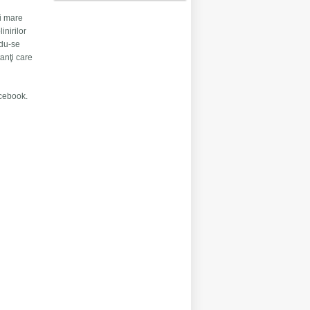
ai mare
inirilor
ndu-se
anţi care
acebook.