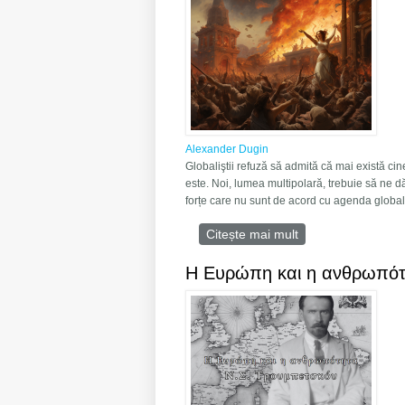
Alexander Dugin
Globaliştii refuză să admită că mai există ci
este. Noi, lumea multipolară, trebuie să ne d
forțe care nu sunt de acord cu agenda globalis
Citește mai mult
despre 2024: Cătr
Η Ευρώπη και η ανθρωπό