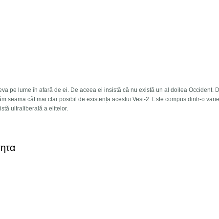
neva pe lume în afară de ei. De aceea ei insistă că nu există un al doilea Occident. 
ăm seama cât mai clar posibil de existența acestui Vest-2. Este compus dintr-o vari
tă ultraliberală a elitelor.
e revoluția europeană!
τητα