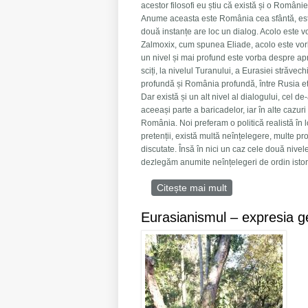
acestor filosofi eu știu că există și o Româ
Anume aceasta este România cea sfântă, este
două instanțe are loc un dialog. Acolo este v
Zalmoxix, cum spunea Eliade, acolo este vorb
un nivel și mai profund este vorba despre ap
sciți, la nivelul Turanului, a Eurasiei străve
profundă și România profundă, între Rusia ete
Dar există și un alt nivel al dialogului, cel de
aceeași parte a baricadelor, iar în alte cazuri
România. Noi preferam o politică realistă în lo
pretenții, există multă neînțelegere, multe p
discutate. Însă în nici un caz cele două nive
dezlegăm anumite neînțelegeri de ordin istori
Citește mai mult
despre Un gânditor
Eurasianismul – expresia geo