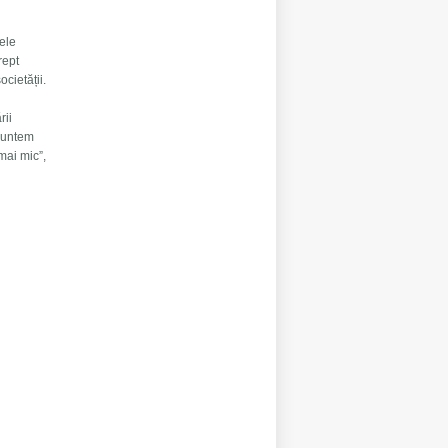
tele
rept
cietății.
rii
 suntem
 mai mic”,