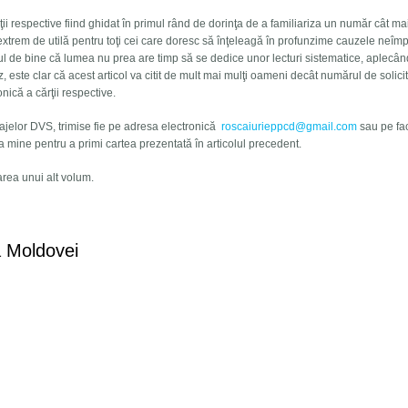
i respective fiind ghidat în primul rând de dorinţa de a familiariza un număr cât m
 extrem de utilă pentru toţi cei care doresc să înţeleagă în profunzime cauzele neîmpl
tul de bine că lumea nu prea are timp să se dedice unor lecturi sistematice, aplecâ
este clar că acest articol va citit de mult mai mulţi oameni decât numărul de solicit
nică a cărţii respective.
jelor DVS, trimise fie pe adresa electronică
roscaiurieppcd@gmail.com
sau pe f
a mine pentru a primi cartea prezentată în articolul precedent.
rea unui alt volum.
 francez angajat împotriva liberalismului
a Moldovei