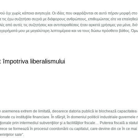
ού όχι χωρίς κάποια ανησυχία. Οι ιδέες που εκφράζονται σε αυτό πήραν μορφή στ
τε τις έχω συζητήσει συχνά με διάφορους ανθρώπους, επιθυμώντας είτε να επαληθεύ
ές από αυτές τις συζητήσεις και αντιπαραθέσεις ήταν αρκετά χρήσιμες για μένα, διότ
επιχειρήματά μου με μεγαλύτερη λεπτομέρεια και να τους δώσω πρόσθετο βάθος. Όμω
και η ανθρωπότητα
 împotriva liberalismului
de asemenea extrem de limitată, deoarece datoria publică le blochează capacitatea
nate cu instituţiile financiare. În sfârşit, în domeniul politicii industriale guvernele
ţionale prin intermediul subvenţiilor şi a facilităţilor fiscale… Puterea fiscală a statu
rece se formează în procesul coordonării cu capitalul, care devine din ce în ce mai
erinţelor sale”.