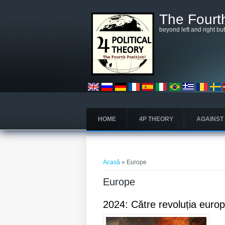
Mergi la conţinutul principal
The Fourth
beyond left and right bu
HOME
4P THEORY
AGAINST
Eşti aici
Acasă
» Europe
Europe
2024: Către revoluția euro