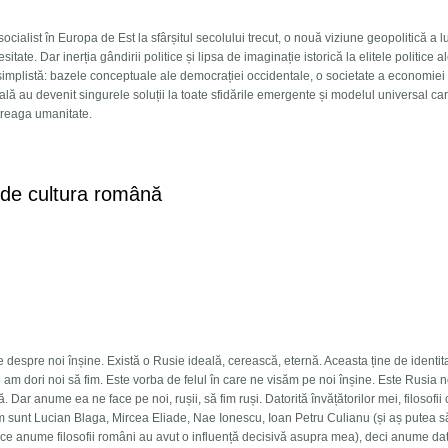
socialist în Europa de Est la sfârșitul secolului trecut, o nouă viziune geopolitică a l
te. Dar inerția gândirii politice și lipsa de imaginație istorică la elitele politice a
 simplistă: bazele conceptuale ale democrației occidentale, o societate a economiei
lă au devenit singurele soluții la toate sfidările emergente și modelul universal ca
ntreaga umanitate.
arii Europe. O schiță geopolitică pentru o lume multipolară în devenire
t de cultura română
e despre noi înșine. Există o Rusie ideală, cerească, eternă. Aceasta ține de identit
am dori noi să fim. Este vorba de felul în care ne visăm pe noi înșine. Este Rusia 
 Dar anume ea ne face pe noi, rușii, să fim ruși. Datorită învățătorilor mei, filosofii
m sunt Lucian Blaga, Mircea Eliade, Nae Ionescu, Ioan Petru Culianu (și aș putea s
rece anume filosofii români au avut o influență decisivă asupra mea), deci anume dat