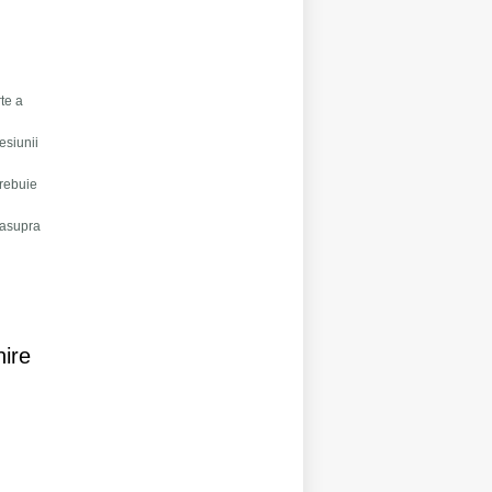
rte a
esiunii
trebuie
i asupra
nire