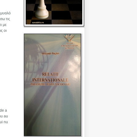
ο μυαλό
σω τις
ι με
ς οι
 de a
 nu au
lui nu