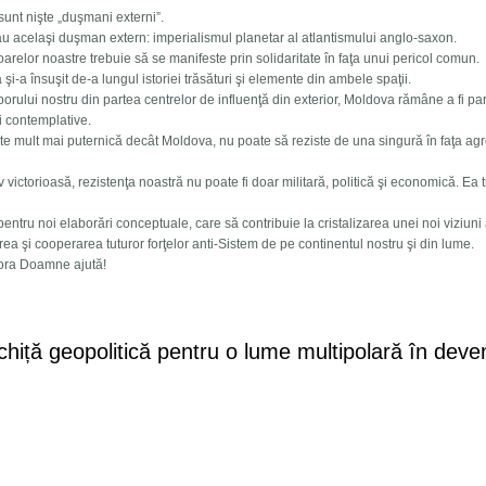
unt nişte „duşmani externi”.
au acelaşi duşman extern: imperialismul planetar al atlantismului anglo-saxon.
poarelor noastre trebuie să se manifeste prin solidaritate în faţa unui pericol comun.
 şi-a însuşit de-a lungul istoriei trăsături şi elemente din ambele spaţii.
oporului nostru din partea centrelor de influenţă din exterior, Moldova rămâne a fi pa
şi contemplative.
este mult mai puternică decât Moldova, nu poate să reziste de una singură în faţa agr
tiv victorioasă, rezistenţa noastră nu poate fi doar militară, politică şi economică. Ea 
 pentru noi elaborări conceptuale, care să contribuie la cristalizarea unei noi viziun
area şi cooperarea tuturor forţelor anti-Sistem de pe continentul nostru şi din lume.
rora Doamne ajută!
tic la Pacific: pentru un destin comun al popoarelor Eurasiei
chiță geopolitică pentru o lume multipolară în deve