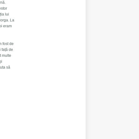
rnă.
estor
ia lui
Iorga. La
noi eram
m fost de
i față de
at multe
și
juta să