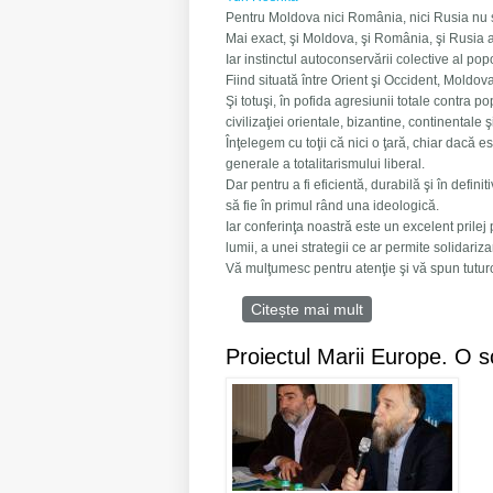
Pentru Moldova nici România, nici Rusia nu s
Mai exact, şi Moldova, şi România, şi Rusia 
Iar instinctul autoconservării colective al po
Fiind situată între Orient şi Occident, Moldova
Şi totuşi, în pofida agresiunii totale contra p
civilizaţiei orientale, bizantine, continentale 
Înţelegem cu toţii că nici o ţară, chiar dacă 
generale a totalitarismului liberal.
Dar pentru a fi eficientă, durabilă şi în defini
să fie în primul rând una ideologică.
Iar conferinţa noastră este un excelent prilej
lumii, a unei strategii ce ar permite solidariz
Vă mulţumesc pentru atenţie şi vă spun tutu
Citește mai mult
despre De la Atlan
Proiectul Marii Europe. O s