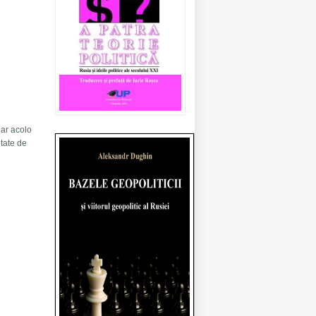
Dar acolo
etate de