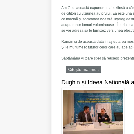
Am făcut această expunere mai extinsă a cărţi
de cititori cu viziunea autorului. Ea este una
ce macină şi societatea noastră. Înţeleg des
asupra unor tomuri voluminoase. În orice caz, 
se vor adresa să le furnizez versiunea electro
Rămân şi de această dată în aşteptarea mesa
Şi le mulţumesc tuturor celor care au apelat l
Săptămâna viitoare sper să reuşesc prezenta
Citește mai mult
despre Un gânditor
Dughin și Ideea Națională 