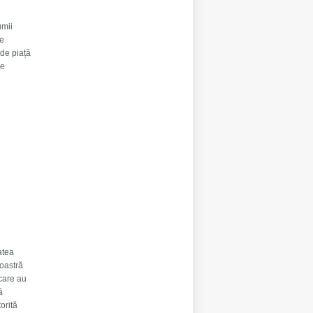
umii
le
 de piață
re
atea
noastră
 care au
ă
orită