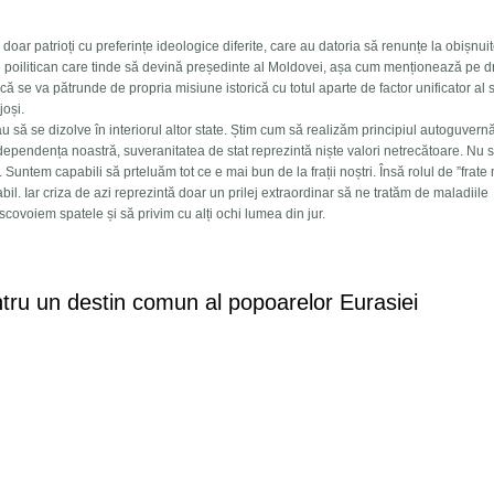
doar patrioți cu preferințe ideologice diferite, care au datoria să renunțe la obișnui
ce poilitican care tinde să devină președinte al Moldovei, așa cum menționează pe d
se va pătrunde de propria misiune istorică cu totul aparte de factor unificator al so
joși.
 să se dizolve în interiorul altor state. Știm cum să realizăm principiul autoguvernă
Independența noastră, suveranitatea de stat reprezintă niște valori netrecătoare. Nu
. Suntem capabili să prteluăm tot ce e mai bun de la frații noștri. Însă rolul de ”frate
il. Iar criza de azi reprezintă doar un prilej extraordinar să ne tratăm de maladiile
covoiem spatele și să privim cu alți ochi lumea din jur.
Ideea Națională a Moldovei
entru un destin comun al popoarelor Eurasiei