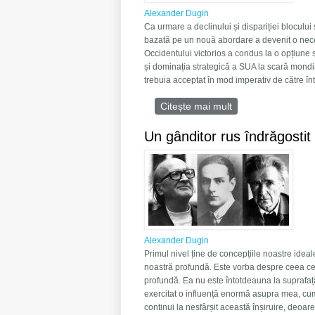
Alexander Dugin
Ca urmare a declinului și dispariției blocului 
bazată pe un nouă abordare a devenit o necesita
Occidentului victorios a condus la o opțiune
și dominația strategică a SUA la scară mondia
trebuia acceptat în mod imperativ de către î
Citește mai mult
despre Proiectul M
Un gânditor rus îndrăgosti
Alexander Dugin
Primul nivel ține de concepțiile noastre ideal
noastră profundă. Este vorba despre ceea ce 
profundă. Ea nu este întotdeauna la suprafață.
exercitat o influență enormă asupra mea, cu
continui la nesfârșit această înșiruire, deoa