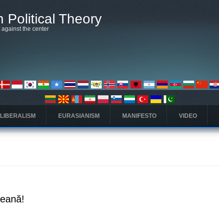
 Political Theory
t against the center
 LIBERALISM
EURASIANISM
MANIFESTO
VIDEO
peană!