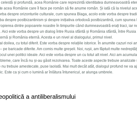
nie celestă și profundă, acea Românie care reprezintă identitatea dumneavoastră ete
 acea Românie care îl face pe român să fie anume român. Și iată că la nivelul ac
orba despre orizonturile culturale, cum spunea Blaga, acolo este vorba despre tradiț
a despre postbizantinism și despre inițiativa ortodoxă postbizantină, cum spunea 
ropierea dintre popoarele noastre în timpurile când dumneavoastră erați traci, iar 
chi. Aici este vorba despre un dialog între Rusia sfântă și România sfântă, între Rusia
rnă și România eternă. Acesta e un nivel al dialogului, primul nivel.
-al doilea, cu totul diferit. Este vorba despre relațiile istorice. În anumite cazuri noi a
 – pe baricade diferite. Am comis multe greșeli. Noi, rușii, am făptuit multe nedreptăț
cul unei politici ideale. Aici este vorba despre un cu totul alt nivel. Aici am acumul
robleme, care încă nu și-au găsit rezolvarea. Toate aceste aspecte trebuie analizate 
le nu trebuie amestecate, puse laolată. Mai mult decât atât, dialogul profund ne va a
c. Este ca și cum o lumină ar înlătura întunericul, ar alunga umbrele.
 rus îndrăgostit de cultura română
politică a antiliberalismului