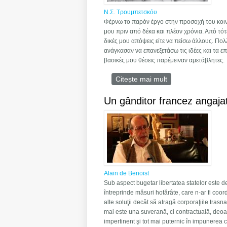
Ν.Σ. Τρουμπετσκόυ
Φέρνω το παρόν έργο στην προσοχή του κοιν
μου πριν από δέκα και πλέον χρόνια. Από τό
δικές μου απόψεις είτε να πείσω άλλους. Πολλ
ανάγκασαν να επανεξετάσω τις ιδέες και τα 
βασικές μου θέσεις παρέμειναν αμετάβλητες.
Citește mai mult
despre Η Ευρώπη 
Un gânditor francez angajat
Alain de Benoist
Sub aspect bugetar libertatea statelor este 
întreprinde măsuri hotărâte, care n-ar fi coordo
alte soluţii decât să atragă corporaţiile trasna
mai este una suverană, ci contractuală, deoa
impertinent şi tot mai puternic în impunerea c