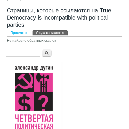
Страницы, которые ссылаются на True
Democracy is incompatible with political
parties
Главные вкладки
Просмотр
Сюда ссылаются
(активная вкладка)
Не найдено обратных ссылок
Форма поиска
Поиск