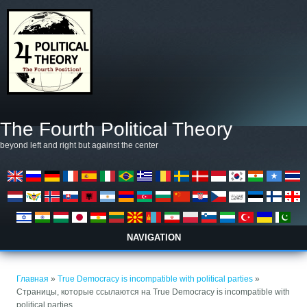
Перейти к основному содержанию
The Fourth Political Theory
beyond left and right but against the center
NAVIGATION
Вы здесь
Главная
»
True Democracy is incompatible with political parties
»
Страницы, которые ссылаются на True Democracy is incompatible with
political parties