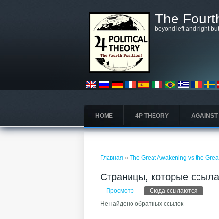
Перейти к основному содержанию
The Fourth
beyond left and right bu
HOME
4P THEORY
AGAINST
Вы здесь
Главная
»
The Great Awakening vs the Grea
Страницы, которые ссылаю
Главные вкладки
Просмотр
Сюда ссылаются
(активн
Не найдено обратных ссылок