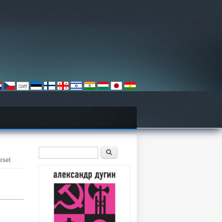
Форма поиска
Поиск
eset