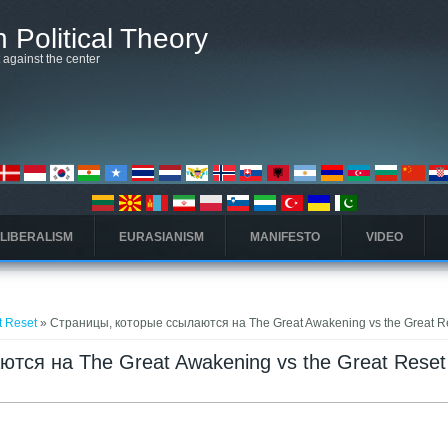
 Political Theory
t against the center
 LIBERALISM
EURASIANISM
MANIFESTO
VIDEO
t Reset
» Страницы, которые ссылаются на The Great Awakening vs the Great R
тся на The Great Awakening vs the Great Reset
ая вкладка)