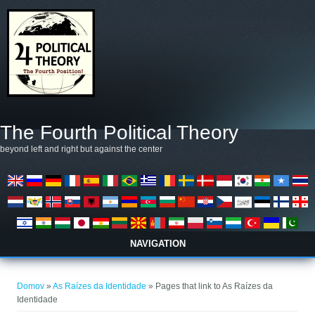
Skočiť na hlavný obsah
The Fourth Political Theory
beyond left and right but against the center
NAVIGATION
Nachádzate sa tu
Domov
»
As Raízes da Identidade
» Pages that link to As Raízes da
Identidade