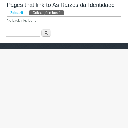
Pages that link to As Raízes da Identidade
Primárne karty
Zobraziť
Odkazujúce heslá
(aktívna karta)
No backlinks found.
Vyhľadávanie
Hľadať