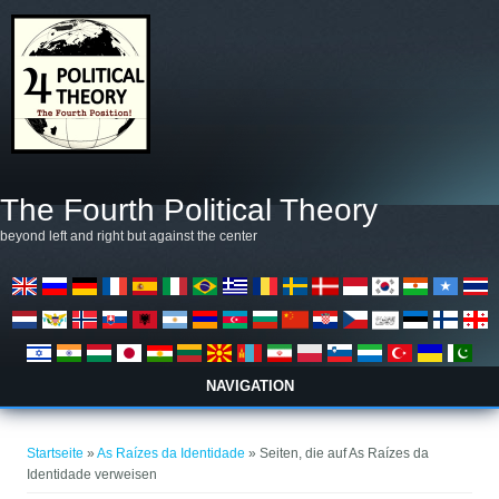
Direkt zum Inhalt
The Fourth Political Theory
beyond left and right but against the center
NAVIGATION
Sie sind hier
Startseite
»
As Raízes da Identidade
» Seiten, die auf As Raízes da
Identidade verweisen