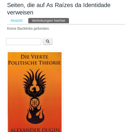
Seiten, die auf As Raízes da Identidade
verweisen
Haupt-Reiter
Ansicht
Verlinkungen hierher
(aktiver Reiter)
Keine Backlinks gefunden.
Suchformular
Suche