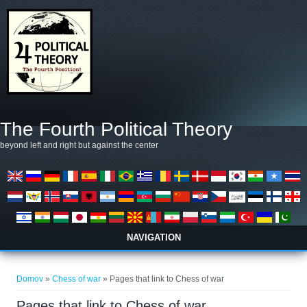
Skočiť na hlavný obsah
The Fourth Political Theory
beyond left and right but against the center
NAVIGATION
Nachádzate sa tu
Domov
»
Chess of war
» Pages that link to Chess of war
Pages that link to Chess of war