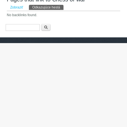
Primárne karty
Zobraziť
Odkazujúce heslá
(aktívna karta)
No backlinks found.
Vyhľadávanie
Hľadať