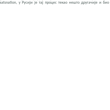
atsnation, у Русији је тај процес текао нешто другачије и би