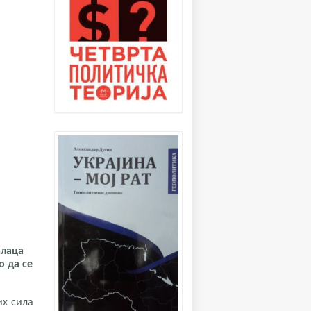
алаца
о да се
их сила