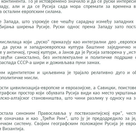
 континентa. Tо је истовремено значило и да се руски интереси
паду, али и да се Русија сада мора спремати за времена в
а осталим европским силама.
ње Запада, што узрокује све чешћу сарадњу између западних
ијања ширења Русије. Руски однос према Западу зато поста
мислилаца који „руско“ приказују као интегрални део „европск
и да руска и западноевропска култура баштине заједничко 
у античкој, грчкој култури, а Јанов да је Русија затворена у „ист
звући самостално, без интелектуалне и политичке подршке 
е распада СССР-а шири и доживљава пуни замах.
ним идентитетом и циљевима је трајало релативно дуго и о
еополитичке мисли.
ности цивилизација-европске и евроазијске, а Савицки, поистов
ографски простор који обухвата Русија види као место укрштања
ралско-алтајског становништва, што чини разлику у односу на 
стала синоним Православља у поствизантијској ери“, чест
е означава и као „Трећи Рим“, што ју је предодредило за ј
ичком систему. Својим географским положајем Русија је евро
и Византија.