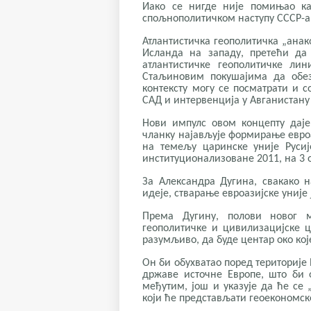
Иако се нигде није помињао ка
спољнополитичком наступу СССР-а.
Атлантистичка геополитичка „анак
Исланда на западу, претећи да
атлантистичке геополитичке ли
Стаљиновим покушајима да обез
контексту могу се посматрати и с
САД и интервенција у Авганистану 
Нови импулс овом концепту даје
чланку најављује формирање евроа
на темељу царинске уније Русиј
институционализоване 2011, на 3 о
За Александра Дугина, свакако на
идеје, стварање евроазијске уније 
Према Дугину, полови новог м
геополитичке и цивилизацијске ц
разумљиво, да буде центар око кој
Он би обухватао поред територије
државе источне Европе, што би о
међутим, још и указује да ће се 
који ће представљати геоекономск