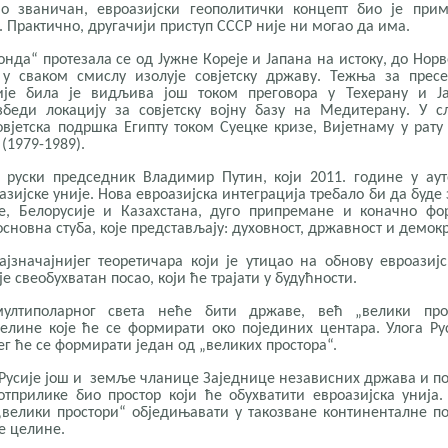
о званичан, евроазијски геополитички концепт био је прим
 Практично, другачији приступ СССР није ни могао да има.
онда“ протезала се од Јужне Кореје и Јапана на истоку, до Нор
 у сваком смислу изолује совјетску државу. Тежња за прес
није била је видљива још током преговора у Техерану и Ја
беди локацију за совјетску војну базу на Медитерану. У с
овјетска подршка Египту током Суецке кризе, Вијетнаму у рату
(1979-1989).
 руски председник Владимир Путин, који 2011. године у ау
зијске уније. Нова евроазијска интеграција требало би да буде
е, Белорусије и Казахстана, дуго припремане и коначно фо
сновна стуба, које представљају: духовност, државност и демокр
јзначајнијег теоретичара који је утицао на обнову евроазијс
је свеобухватан посао, који ће трајати у будућности.
ултиполарног света неће бити државе, већ „велики прос
елине које ће се формирати око појединих центара. Улога Рус
ег ће се формирати један од „великих простора“.
 Русије још и земље чланице Заједнице независних држава и п
тприлике био простор који ће обухватити евроазијска унија.
„велики простори“ обједињавати у такозване континенталне по
е целине.