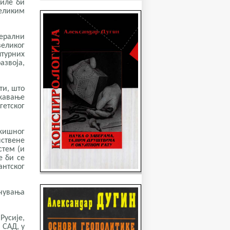
биле би
еликим
берални
великог
лтурних
звоја,
ти, што
жавање
гетског
жишног
нствене
стем (и
е би се
нтског
чувања
Русије,
 САД, у