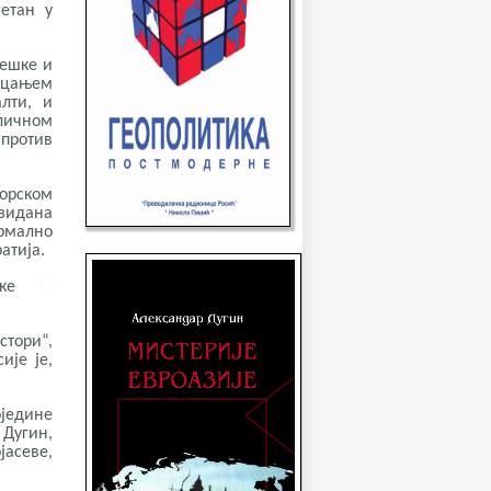
етан у
вешке и
ецањем
лти, и
личном
 против
торском
 зидана
рмално
атија.
ке
тори“,
ије је,
оједине
 Дугин,
јасеве,