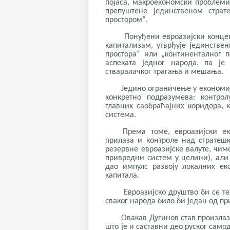
појаса, макроекономски проблеми
препуштене јединственом страт
простором“.
Понуђени евроазијски концепт н
капитализам, утврђује јединстве
простора“ или „континенталног по
аспеката једног народа, па је
стваралачког трагања и мешања.
Једино ограничење у економији в
конкретно подразумева: контро
главних саобраћајних коридора, 
система.
Према томе, евроазијски е
прилаза и контроле над стратеш
резервне евроазијске валуте, чим
привредни систем у целини), али
дао импулс развоју локалних е
капитала.
Евроазијско друштво би се тем
сваког народа било би један од пр
Овакав Дугинов став произлази и
што је и саставни део руског само