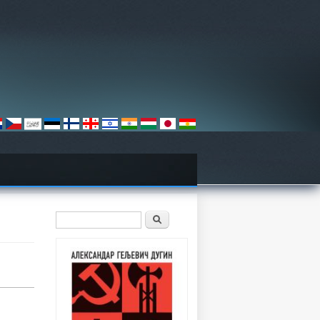
Search form
Претрага