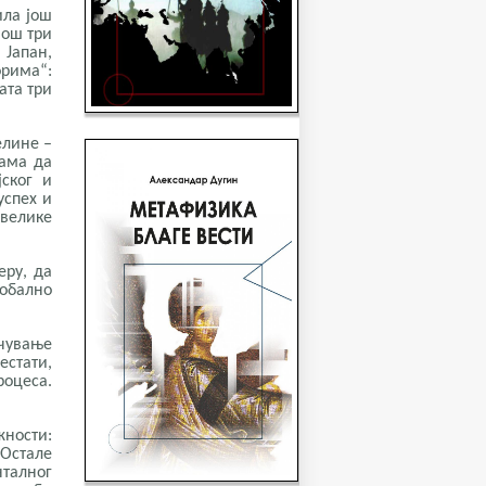
ила још
још три
 Јапан,
орима“:
ата три
елине –
вама да
ског и
успех и
„велике
еру, да
лобално
чување
стати,
роцеса.
ности:
Остале
нталног