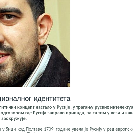
ционалног идентитета
олитички концепт настало у Русији, у трагању руских интелекту
 одговором где Русија заправо припада, па са тим у вези и как
 заокружује.
у бици код Полтаве 1709. године увела је Русију у ред европск