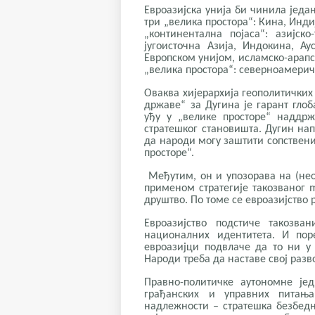
Евроазијска унија би чинила један
три „велика простора“: Кина, Инди
„континентална појаса“: азијско
југоисточна Азија, Индокина, А
Европском унијом, исламско-арапс
„велика простора“: северноамери
Оваква хијерархија геополитичких
државе“ за Дугина је гарант гло
уђу у „велике просторе“ наддрж
стратешког становишта. Дугин на
да народи могу заштити сопствени
просторе“.
Међутим, он и упозорава на (нео
применом стратегије такозваног 
друштво. По томе се евроазијство 
Евроазијство подстиче такозва
националних идентитета. И пор
евроазијци подвлаче да то ни у 
Народи треба да наставе свој разв
Правно-политичке аутономне је
грађанских и управних питања
надлежности – стратешка безбедн