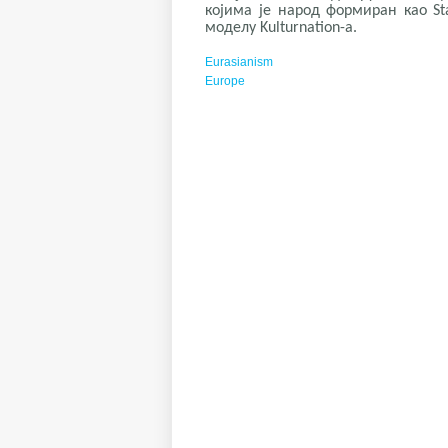
којима је народ формиран као Sta
моделу Kulturnation-а.
Eurasianism
Europe