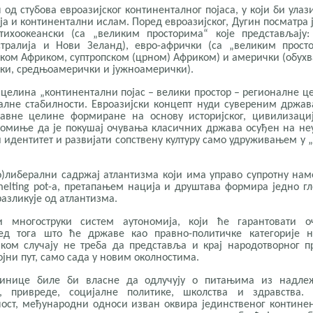
 од стубова евроазијског континенталног појаса, у који би улаз
ја и континентални ислам. Поред евроазијског, Дугин посматра 
-тихоокеански (са „великим просторима“ које представљају:
устралија и Нови Зеланд), евро-афрички (са „великим прост
ком Африком, суптропском (црном) Африком) и амерички (обухв
чки, средњоамерички и јужноамерички).
 целина „континентални појас – велики простор – регионалне ц
балне стабилности. Евроазијски концепт нуди сувереним држа
авне целине формиране на основу историјског, цивилизациј
помиње да је покушај очувања класичних држава осуђен на не
 идентитет и развијати сопствену културу само удруживањем у 
)либерални садржај атлантизма који има управо супротну нам
melting pot-a, претапањем нација и друштава формира једно г
разликује од атлантизма.
ни многоструки систем аутономија, који ће гарантовати о
ед тога што ће државе као правно-политичке категорије не
ком случају не треба да представља и крај народотворног п
ојни пут, само сада у новим околностима.
динице биле би власне да одлучују о питањима из надлеж
, привреде, социјалне политике, школства и здравства. 
ост, међународни односи изван оквира јединственог контине