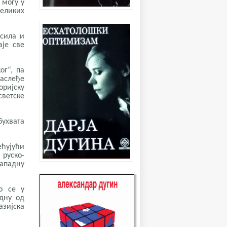
 могу у
еликих
 сила и
је све
ог“, па
наслеђе
оријску
светске
бухвата
ећујући
 руско-
западну
о се у
едну од
азијска