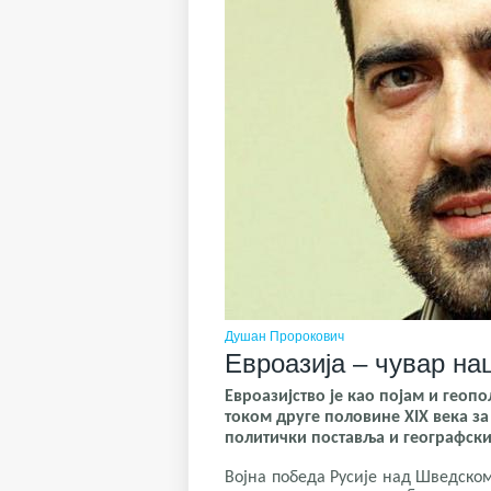
Душан Пророкович
Евроазија – чувар на
Евроазијство је као појам и геоп
током друге половине ХIX века за
политички поставља и географски
Војна победа Русије над Шведском 