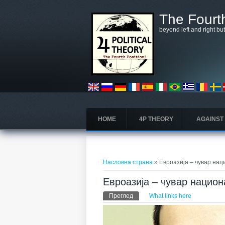
Skip to main content
The Fourth
beyond left and right bu
HOME
4P THEORY
AGAINST
You are here
Насловна страна
» Евроазија – чувар на
Евроазија – чувар национ
Примарни табови
Преглед
(active tab)
What links here