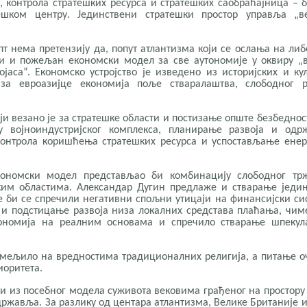
, контрола стратешких ресурса и стратешких саобраћајница – 
ешком центру. Јединствени стратешки простор управља „в
ема претензију да, попут атлантизма који се ослања на ли
ни и пожељан економски модел за све аутономије у оквиру „
јаса“. Економско устројство је изведено из историјских и ку
 за евроазијце економија поље стваралаштва, слободног ра
езано је за стратешке области и постизање опште безбеднос
лу војноиндустријског комплекса, планирање развоја и одр
контрола коришћења стратешких ресурса и успостављање енер
кономски модел представљао би комбинацију слободног тр
ким областима. Александар Дугин предлаже и стварање једи
е би се спречили негативни спољни утицаји на финансијски си
 и подстицање развоја низа локалних средстава плаћања, чим
кономија на реалним основама и спречило стварање шпекула
ељило на вредностима традиционалних религија, а питање о
иоритета.
з посебног модела суживота вековима грађеног на простору 
државља. За разлику од центара атлантизма, Велике Британије и