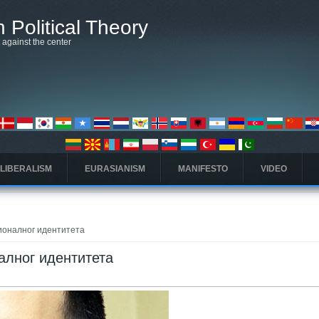
 Political Theory
t against the center
 LIBERALISM
EURASIANISM
MANIFESTO
VIDEO
ционалног идентитета
алног идентитета