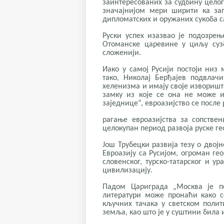
заинтересованих за судбину целог
значајнијом мери ширити ка за
дипломатских и оружаних сукоба с
Руски успех изазвао је подозре
Отоманске царевине у циљу сузб
сложенији.
Иако у самој Русији постоји низ 
тако, Николај Берђајев подвлач
хеленизма и имају своје извориште 
замку из које се она не може и
заједнице“, евроазијство се посл
рагање евроазијства за сопстве
целокупан период развоја руске г
Још Трубецки развија тезу о двој
Евроазију са Русијом, огроман ге
словенског, турско-татарског и у
цивилизацију.
Падом Цариграда „Москва је по
литератури може пронаћи како с
кључних тачака у светском полит
земља, као што је у суштини била 