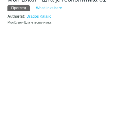
Примарни табови
Преглед
(active tab)
What links here
Author(s):
Dragos Kalajic
Мон Блан - Шта је геополитика