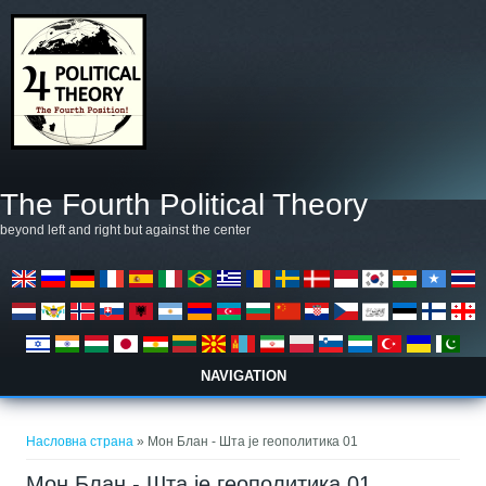
Skip to main content
The Fourth Political Theory
beyond left and right but against the center
NAVIGATION
You are here
Насловна страна
» Мон Блан - Шта је геополитика 01
Мон Блан - Шта је геополитика 01