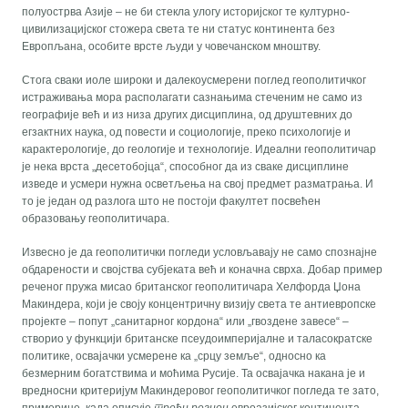
полуострва Азије – не би стекла улогу историјског те културно-
цивилизацијског стожера света те ни статус континента без
Европљана, особите врсте људи у човечанском мноштву.
Стога сваки иоле широки и далекоусмерени поглед геополитичког
истраживања мора располагати сазнањима стеченим не само из
географије већ и из низа других дисциплина, од друштевних до
егзактних наука, од повести и социологије, преко психологије и
карактерологије, до геологије и технологије. Идеални геополитичар
је нека врста „десетобојца“, способног да из сваке дисциплине
изведе и усмери нужна осветљења на свој предмет разматрања. И
то је један од разлога што не постоји факултет посвећен
образовању геополитичара.
Извесно је да геополитички погледи условљавају не само спознајне
обдарености и својства субјеката већ и коначна сврха. Добар пример
реченог пружа мисао британског геополитичара Хелфорда Џона
Макиндера, који је своју концентричну визију света те антиевропске
пројекте – попут „санитарног кордона“ или „гвоздене завесе“ –
створио у функцији британске псеудоимперијалне и таласократске
политике, освајачки усмерене ка „срцу земље“, односно ка
безмерним богатствима и моћима Русије. Та освајачка накана је и
вредносни критеријум Макиндеровог геополитичког погледа те зато,