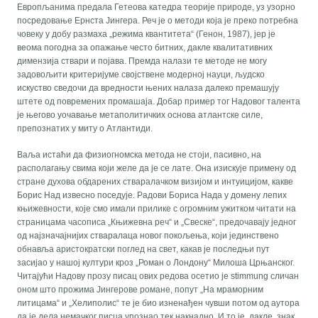
Европљанима предала Гетеова катедра теорије природе, уз узорно
посредовање Ернста Јингера. Реч је о методи која је преко потребна
човеку у добу размаха „режима квантитета“ (Генон, 1987), јер је
веома погодна за опажање често битних, дакле квалитативних
димензија ствари и појава. Премда налази те методе не могу
задовољити критеријуме својствене модерној науци, људско
искуство сведочи да вредности њених налаза далеко премашују
штете од повремених промашаја. Добар пример тог Надовог талента
је његово уочавање метаполитичких основа атлантске силе,
препознатих у миту о Атлантиди.
Ваља истаћи да физиогномска метода не стоји, пасивно, на
располагању свима који желе да је се лате. Она изискује примену од
стране духова обдарених стваралачком визијом и интуицијом, какве
Борис Над извесно поседује. Радови Бориса Нада у домену лепих
књижевности, које смо имали прилике с огромним ужитком читати на
страницама часописа „Књижевна реч“ и „Свеске“, предочавају једног
од најзначајнијих стваралаца новог покољења, који јединствено
обнавља аристократски поглед на свет, какав је последњи пут
засијао у нашој култури кроз „Роман о Лондону“ Милоша Црњанског.
Читајући Надову прозу писац ових редова осетио је stimmung сличан
оном што прожима Јингерове романе, попут „На мраморним
литицама“ и „Хелиполис“ те је био изненађен чувши потом од аутора
да је дела немачког писца упознао тек накнадно. И то је, дакле, знак