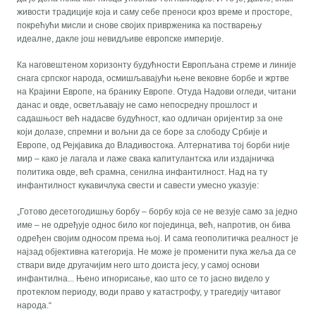
живости традиције која и саму себе преноси кроз време и просторе,
покрећући мисли и снове својих приврженика ка постварењу
идеалне, дакле још невидљиве европске империје.
Ка наговештеном хоризонту будућности Европљана стреме и линије
снага српског народа, осмишљавајући њене вековне борбе и жртве
на Крајини Европе, на бранику Европе. Отуда Надови огледи, читани
данас и овде, осветљавају не само непосредну прошлост и
садашњост већ надасве будућност, као одличан оријентир за оне
који долазе, спремни и вољни да се боре за слободу Србије и
Европе, од Рејкјавика до Владивостока. Алтернатива тој борби није
мир – како је лагала и лаже свака капитулантска или издајничка
политика овде, већ срамна, сенилна инфантилност. Над на ту
инфантилност кукавичлука свести и савести умесно указује:
„Готово десетогодишњу борбу – борбу која се не везује само за једно
име – не одређује однос било ког појединца, већ, напротив, он бива
одређен својим односом према њој. И сама геополитичка реалност је
најзад објективна категорија. Не може је променити пука жеља да се
ствари виде другачијим него што доиста јесу, у самој основи
инфантилна... Њено игнорисање, као што се то јасно видело у
протеклом периоду, води право у катастрофу, у трагедију читавог
народа.“