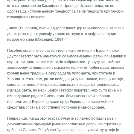
примерице, када описује
трећи регион
евроазијског континента,
што се простире од Каспијског и Црног до Црвеног мора, он не
одолева да истакне његову предност са тачке гледишта британских
колонијалних похлепа:
„Ипак, (тај регион) има и једну предност, јер га многобројни заливи и
делте река које се уливају у океан потпуно отварају за продоре
поморских сила (Макиндер, 1994).“
Посебно ограничење развоју геополитичке мисли у Европи након
Другог светског рата наметнули су англоамерички ратни победници и
окупатори проказавши и de facto забранивши ту науку као тобоже
злонамерну измишљотину освајачке политике Трећег рајха, премда
корени њене традиције сежу од дела Хипократа, Аристотела и
Херодота. Уосталом, ратни победници су наставили, скоро у потаји,
сопствена геополитичка истраживања те освајачка пројектовања
изгледа света, по мери „новог светског поретка“, како су то коначно
обелоданили радови Бжежинског. Демонизовање и забрана
геополитике у Европи циљали су да Европљане лише моћних
средстава спознаје сопственог положаја и самоодбране.
Примерице, писац овог осврта сучио је то лажно потказивање и
демонизовање пружајући један геополитички допринос стратегији
одбране Савезне Републике Југославије, на научном скупу који је