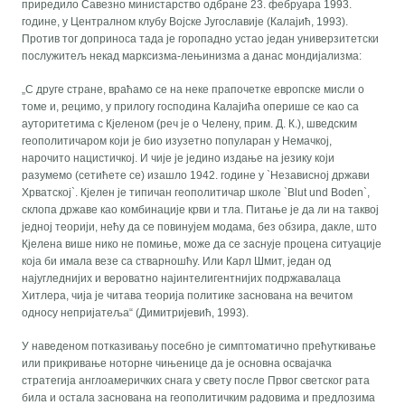
приредило Савезно министарство одбране 23. фебруара 1993.
године, у Централном клубу Војске Југославије (Калајић, 1993).
Против тог доприноса тада је горопадно устао један универзитетски
послужитељ некад марксизма-лењинизма а данас мондијализма:
„С друге стране, враћамо се на неке прапочетке европске мисли о
томе и, рецимо, у прилогу господина Калајића оперише се као са
ауторитетима с Кјеленом (реч је о Челену, прим. Д. К.), шведским
геополитичаром који је био изузетно популаран у Немачкој,
нарочито нацистичкој. И чије је једино издање на језику који
разумемо (сетићете се) изашло 1942. године у `Независној држави
Хрватској`. Кјелен је типичан геополитичар школе `Blut und Boden`,
склопа државе као комбинације крви и тла. Питање је да ли на таквој
једној теорији, нећу да се повинујем модама, без обзира, дакле, што
Кјелена више нико не помиње, може да се заснује процена ситуације
која би имала везе са стварношћу. Или Карл Шмит, један од
најугледнијих и вероватно најинтелигентнијих подржавалаца
Хитлера, чија је читава теорија политике заснована на вечитом
односу непријатеља“ (Димитријевић, 1993).
У наведеном потказивању посебно је симптоматично прећуткивање
или прикривање ноторне чињенице да је основна освајачка
стратегија англоамеричких снага у свету после Првог светског рата
била и остала заснована на геополитичким радовима и предлозима