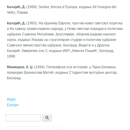
Калајић, Д.
(1999). Serbia, trincea d`Europa, издање All`insegna del
Vetro, Парма.
Калајић, Д.
(1993). На бранику Европе, против новог светског поретка
и Ка савезу православних народа, у Нови светски поредак и политика
одбране Савезне Републике Југославије, зборник радова научног
скупа, издање Управа за стратегијске студије и политику одбране
Савезног министарства одбране, Београд. Видети и у Драгош
Калајић: Америчко зло 2, издање ИКП „Никола Пашић“, Београд,
1998.
Макиндер, Х. Џ.
(1994). Географска оса историје, у Тајна Балкана,
приредио Бранислав Матић, издање Студентски културни центар,
Београд.
Right
Europe
Search form
Претрага