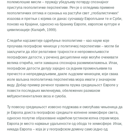
полемолошке мисли – пружају убедљиву потврду спознајног
приступа геополитичке перспективе. Реч је о огледима примене
геополитичких оптика и сазнања на растући свет „глобалистичких“
изазова и претњи с којима се данас суочавају Европљани те и Срби,
поново на Крајини, односно на бранику Европе, европске културе и
цивилизације (Калајић, 1999).
Следећи најсажетије одређење геополитике – као науке које
проучава географске чиниоце у политичкој перспективи – могли би
закључити да због релативне трајности и непроменљивости
географских датости, у реченој дисциплини није могуће очекивати
велика открића, нити замашна спознајна размимоилажења. Ипак,
географске датости делују заједно са једним променљивим па
пречесто и непредвидљивим, дакле људским чиниоцем, који свака
иоле ваљана геополитичка перспектива мора имати у значајном
виду. Добар пример реченог правила пружа средишњост Европе у
повести последњих миленијума, обележених размахом
међуконтиненталних веза и сукоба.
Ту повесну средишњост извесно подржава и омогућава чињеница да
је Европа доиста географско средиште копнене хемисфере света,
односно полутке образоване највећом густином копна спрам мора.
Европа је место најмање удаљености од обода те хемисфере. Ипак,
никада Европа – која је у географском домену само једно од