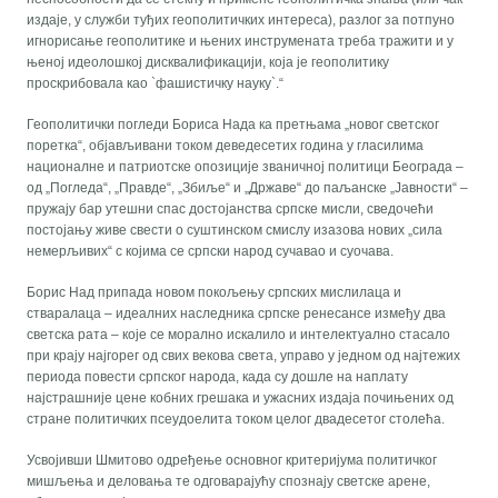
издаје, у служби туђих геополитичких интереса), разлог за потпуно
игнорисање геополитике и њених инструмената треба тражити и у
њеној идеолошкој дисквалификацији, која је геополитику
проскрибовала као `фашистичку науку`.“
Геополитички погледи Бориса Нада ка претњама „новог светског
поретка“, објављивани током деведесетих година у гласилима
националне и патриотске опозиције званичној политици Београда –
од „Погледа“, „Правде“, „Збиље“ и „Државе“ до паљанске „Јавности“ –
пружају бар утешни спас достојанства српске мисли, сведочећи
постојању живе свести о суштинском смислу изазова нових „сила
немерљивих“ с којима се српски народ сучавао и суочава.
Борис Над припада новом покољењу српских мислилаца и
стваралаца – идеалних наследника српске ренесансе између два
светска рата – које се морално искалило и интелектуално стасало
при крају најгорег од свих векова света, управо у једном од најтежих
периода повести српског народа, када су дошле на наплату
најстрашније цене кобних грешака и ужасних издаја почињених од
стране политичких псеудоелита током целог двадесетог столећа.
Усвојивши Шмитово одређење основног критеријума политичког
мишљења и деловања те одговарајућу спознају светске арене,