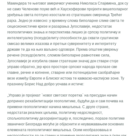
Макиндера те његовог америчког ученика Николаса Спајкмена, док су
не само Челенове поуке већ и Хаусхоферови пројекти вишеполарног
уређења света потпуно изостали из стратешких смерница Трећег
рајха. Једно је извесно: у времену слома биполарне слике света те
сецесионистичке кризе и разарања Југославије, недостатак
геополитичких знања и перспектива лишио је српску политичку и
интелектуалну (псеудо)елиту способности да схвати суштински
смисао великих изазова и претњи суверенитету и интегритету
државе те да на њих ваљано одговори. Према општем уверењу
речене (псеудо)елите, сломом биполарне равнотеже сила,
Југославије је изгубила сваки стратешки значај док ствари стоје
управо обратно, јер кроз просторе српског народа пролазе све
главне, речне и копнене, стварне или потенцијалне саобраћајне
везе између Европе и Блиског истока те кавкаско-каспијске зоне. Ту
празнину Борис Над добро уочава и истиче:
„Управо је пројекат `новог светског поретка` на пресудан начин
допринео рехабилитацији геополитике, будући да и сам почива на
примени геополитичког начина мишљења. С друге стране,
недостатак реалних циљева, политичку недоследност,
спољнополитичку дезоријентацију и, последично, поразе политике
званичног Београда могуће је објаснити и неуважавањем основних
елемената геополитичког мишљења. Осим необразовања и
неспособности да се стекну и примене геополитичка знања (или чак