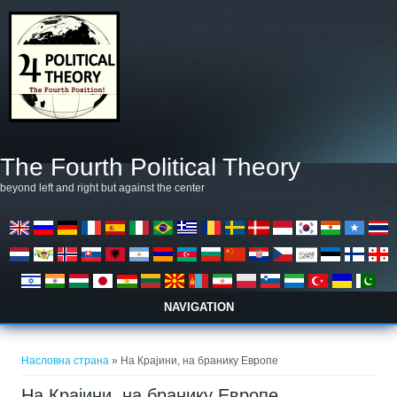
Skip to main content
The Fourth Political Theory
beyond left and right but against the center
NAVIGATION
You are here
Насловна страна
» На Крајини, на бранику Европе
На Крајини, на бранику Европе