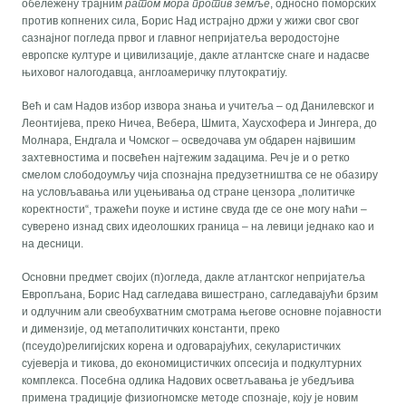
обележену трајним
ратом мора против земље
, односно поморских
против копнених сила, Борис Над истрајно држи у жижи свог свог
сазнајног погледа првог и главног непријатеља веродостојне
европске културе и цивилизације, дакле атлантске снаге и надасве
њиховог налогодавца, англоамеричку плутократију.
Већ и сам Надов избор извора знања и учитеља – од Данилевског и
Леонтијева, преко Ничеа, Вебера, Шмита, Хаусхофера и Јингера, до
Молнара, Ендгала и Чомског – осведочава ум обдарен највишим
захтевностима и посвећен најтежим задацима. Реч је и о ретко
смелом слободоумљу чија спознајна предузетништва се не обазиру
на условљавања или уцењивања од стране цензора „политичке
коректности“, тражећи поуке и истине свуда где се оне могу наћи –
суверено изнад свих идеолошких граница – на левици једнако као и
на десници.
Основни предмет својих (п)огледа, дакле атлантског непријатеља
Европљана, Борис Над сагледава вишестрано, сагледавајући брзим
и одлучним али свеобухватним смотрама његове основне појавности
и димензије, од метаполитичких константи, преко
(псеудо)религијских корена и одговарајућих, секуларистичких
сујеверја и тикова, до економицистичких опсесија и подкултурних
комплекса. Посебна одлика Надових осветљавања је убедљива
примена традиције физиогномске методе спознаје, коју је новим