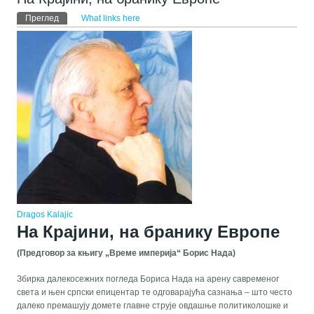
Примарни табови
Преглед
(active tab)
What links here
Dragos Kalajic
На Крајини, на бранику Европе
(Предговор за књигу „Време империја“ Борис Нада)
Збирка далекосежних погледа Бориса Нада на арену савременог
света и њен српски епицентар те одговарајућа сазнања – што често
далеко премашују домете главне струје овдашње политиколошке и