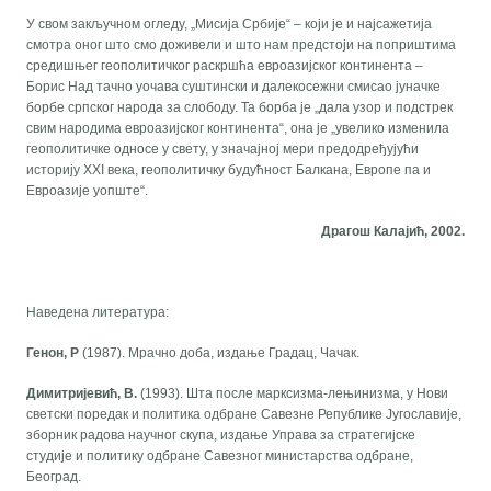
У свом закључном огледу, „Мисија Србије“ – који је и најсажетија
смотра оног што смо доживели и што нам предстоји на поприштима
средишњег геополитичког раскршћа евроазијског континента –
Борис Над тачно уочава суштински и далекосежни смисао јуначке
борбе српског народа за слободу. Та борба је „дала узор и подстрек
свим народима евроазијског континента“, она је „увелико изменила
геополитичке односе у свету, у значајној мери предодређујући
историју XXI века, геополитичку будућност Балкана, Европе па и
Евроазије уопште“.
Драгош Калајић, 2002.
Наведена литература:
Генон, Р
(1987). Мрачно доба, издање Градац, Чачак.
Димитријевић, В.
(1993). Шта после марксизма-лењинизма, у Нови
светски поредак и политика одбране Савезне Републике Југославије,
зборник радова научног скупа, издање Управа за стратегијске
студије и политику одбране Савезног министарства одбране,
Београд.