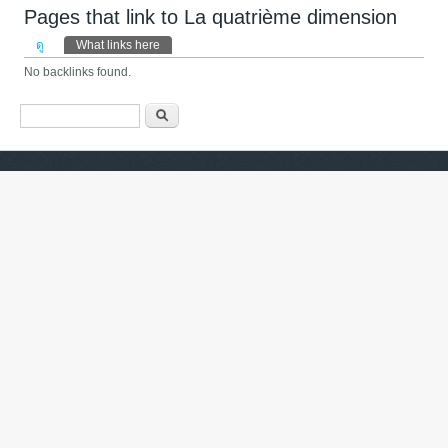
Pages that link to La quatrième dimension
Primary tabs
ดู
What links here
(แท็บปัจจุบัน)
No backlinks found.
ฟอร์มค้นหา
ค้นหา