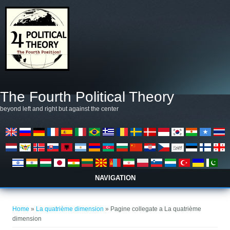
Salta al contenuto principale
The Fourth Political Theory
beyond left and right but against the center
NAVIGATION
Tu sei qui
Home
»
La quatrième dimension
» Pagine collegate a La quatrième
dimension