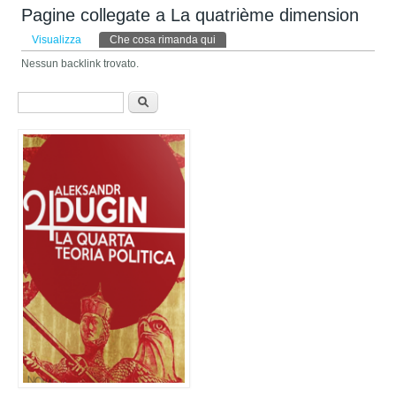
Pagine collegate a La quatrième dimension
Schede primarie
Visualizza
Che cosa rimanda qui
(scheda attiva)
Nessun backlink trovato.
Form di ricerca
Cerca