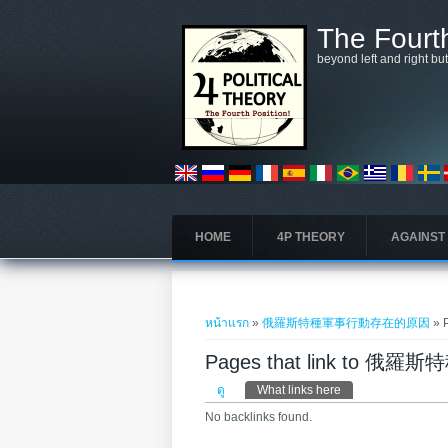
ข้ามไปยังเนื้อหาหลัก
The Fourth
beyond left and right bu
HOME
4P THEORY
AGAINST
คุณอยู่ที่นี่
หน้าแรก
»
俄羅斯特種軍事行動存在的原因
» 
Pages that link to
Primary tabs
ดู
What links here
(แท็บปัจจุบัน)
No backlinks found.