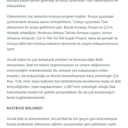
Bunlara kadim devlet geleneği ve kültür birikimiyle Türk medeniyetini de
ekleyebiliriz.
Ülkelerimizin dar anlamda Avrasya projeleri olabilir: Rusya açısından
çevresindeki devasa alanın birleştirilmesi, Türkiye açısından Türk
dünyasının bir araya getirilmesi gibi. Büyük Avrasya, Rusya ve Çin’in
stratejik ortaklığıdır, Moskova-Ankara-Tahran Avrasya üçgeni, bunun
olmazsa olmazıdır. Çin’in Tek Yol Tek Kuşak Projesi, daha da geniştir ve
Avrupa dâhil tüm Avrasya kıtasının ekonomik ve ulaşım entegrasyonunu
içerir.
Ancak bütün bu çok kutupluluk projeleri ve Avrasyacılığın farklı
versiyonları, Batı’nın tekelci hegemonyasını ve onların değerlerinin
evrenselliğini reddetmektedir. Bu sebeple çok kutupluluğun bütün
projeleri, tek kutupluluğa ve liberal küreselleşmeye karşı yönelmiştir. Çin,
Rus, Türk, Hint, İslam kültürleri tüm farklılıklarıyla kendilerine hastır ve Batı
bireyciliğinden, hiper-kapitalizmden, LGBT’lerin yükselişte olduğu Batı
toplumlardan keskin bir şekilde ayrışmaktadır. Bu da çok kutupluluğun
temel bağlamlarındandır.
BATI İKİYE BÖLÜNDÜ
Ancak Batı ve küreselcilerin, bizzat Batı’da her geçen gün küreselleşme
karşıtı protestolar artmasına rağmen savaşmadan geri çekilmeye niyeti