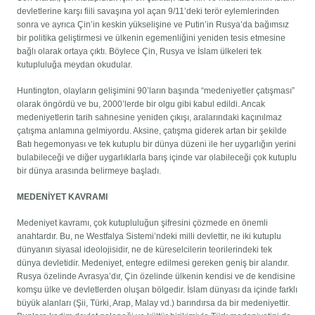
devletlerine karşı fiili savaşına yol açan 9/11’deki terör eylemlerinden
sonra ve ayrıca Çin’in keskin yükselişine ve Putin’in Rusya’da bağımsız
bir politika geliştirmesi ve ülkenin egemenliğini yeniden tesis etmesine
bağlı olarak ortaya çıktı. Böylece Çin, Rusya ve İslam ülkeleri tek
kutupluluğa meydan okudular.
Huntington, olayların gelişimini 90’ların başında “medeniyetler çatışması”
olarak öngördü ve bu, 2000’lerde bir olgu gibi kabul edildi. Ancak
medeniyetlerin tarih sahnesine yeniden çıkışı, aralarındaki kaçınılmaz
çatışma anlamına gelmiyordu. Aksine, çatışma giderek artan bir şekilde
Batı hegemonyası ve tek kutuplu bir dünya düzeni ile her uygarlığın yerini
bulabileceği ve diğer uygarlıklarla barış içinde var olabileceği çok kutuplu
bir dünya arasında belirmeye başladı.
MEDENİYET KAVRAMI
Medeniyet kavramı, çok kutupluluğun şifresini çözmede en önemli
anahtardır. Bu, ne Westfalya Sistemi’ndeki milli devlettir, ne iki kutuplu
dünyanın siyasal ideolojisidir, ne de küreselcilerin teorilerindeki tek
dünya devletidir. Medeniyet, entegre edilmesi gereken geniş bir alandır.
Rusya özelinde Avrasya’dır, Çin özelinde ülkenin kendisi ve de kendisine
komşu ülke ve devletlerden oluşan bölgedir. İslam dünyası da içinde farklı
büyük alanları (Şii, Türki, Arap, Malay vd.) barındırsa da bir medeniyettir.