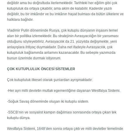
değildir ama bu doğrultuda ilerlemektedir. Tarihteki her eğilim gibi çok
kutupluluk da ortaya çıkabilir, ama akim de kalabilir. Kaderde yazılı
değildir, bu bir imkândır ve bu imkânın hayat bulması da bütün ülkelere ve
halklara bağlıdır.
Vladimir Putin döneminde Rusya, çok kutuplu dünyanın inşasını temel
alan bir politika izlemektedir. Bu stratejinin Avrasyacılığın bir yansıması
olduğunu söyleyebiliriz. Avrasyacılık da 21. yüzyılda değişmekte, yeni
anlayışlara ihtiyaç duymaktadır. Daha net ifadeyle Avrasyacılık, çok
kutupluluk bağlamında anlamını kazanacaktır. Bu sebeple yazımızda
bunun üzerinde durmak istiyorum.
ÇOK KUTUPLULUK ÖNCESİ SİSTEMLER
Çok kutupluluk ilkesel olarak şunlardan ayrışmaktadır:
-Her ayrı milli devletin mutlak egemenliğine dayanan Westfalya Sistemi.
-Soğuk Savaş döneminde oluşan iki kutuplu sistem.
-SSCB’nin ve sosyalist kampın dağılması sonrasında ortaya çıkan tek
kutuplu dünya.
Westfalya Sistemi, 1648’den sonra ortaya çıktı ve milli devletler temelinde