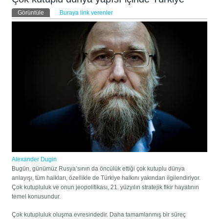
Birincil sekmeler
Görüntüle
(etkin sekme)
Buraya link verenler
Alexander Dugin
Bugün, günümüz Rusya’sının da öncülük ettiği çok kutuplu dünya
anlayışı, tüm halkları, özellikle de Türkiye halkını yakından ilgilendiriyor.
Çok kutupluluk ve onun jeopolitikası, 21. yüzyılın stratejik fikir hayatının
temel konusundur.
Çok kutupluluk oluşma evresindedir. Daha tamamlanmış bir süreç