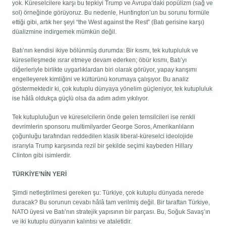
yok. Küreselcilere karşı bu tepkiyi Trump ve Avrupa’daki popülizm (sağ ve
sol) örneğinde görüyoruz. Bu nedenle, Huntington’un bu sorunu formüle
ettiği gibi, artık her şeyi “the West against the Rest” (Batı gerisine karşı)
düalizmine indirgemek mümkün değil.
Batı’nın kendisi ikiye bölünmüş durumda: Bir kısmı, tek kutupluluk ve
küreselleşmede ısrar etmeye devam ederken; öbür kısmı, Batı’yı
diğerleriyle birlikte uygarlıklardan biri olarak görüyor, yapay karışımı
engelleyerek kimliğini ve kültürünü korumaya çalışıyor. Bu analiz
göstermektedir ki, çok kutuplu dünyaya yönelim güçleniyor, tek kutupluluk
ise hâlâ oldukça güçlü olsa da adım adım yıkılıyor.
Tek kutupluluğun ve küreselcilerin önde gelen temsilcileri ise renkli
devrimlerin sponsoru multimilyarder George Soros, Amerikanlıların
çoğunluğu tarafından reddedilen klasik liberal-küreselci ideolojide
ısrarıyla Trump karşısında rezil bir şekilde seçimi kaybeden Hillary
Clinton gibi isimlerdir.
TÜRKİYE’NİN YERİ
Şimdi netleştirilmesi gereken şu: Türkiye, çok kutuplu dünyada nerede
duracak? Bu sorunun cevabı hâlâ tam verilmiş değil. Bir taraftan Türkiye,
NATO üyesi ve Batı’nın stratejik yapısının bir parçası. Bu, Soğuk Savaş’ın
ve iki kutuplu dünyanın kalıntısı ve ataletidir.