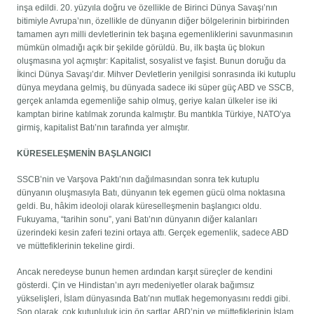
inşa edildi. 20. yüzyıla doğru ve özellikle de Birinci Dünya Savaşı’nın
bitimiyle Avrupa’nın, özellikle de dünyanın diğer bölgelerinin birbirinden
tamamen ayrı milli devletlerinin tek başına egemenliklerini savunmasının
mümkün olmadığı açık bir şekilde görüldü. Bu, ilk başta üç blokun
oluşmasına yol açmıştır: Kapitalist, sosyalist ve faşist. Bunun doruğu da
İkinci Dünya Savaşı’dır. Mihver Devletlerin yenilgisi sonrasında iki kutuplu
dünya meydana gelmiş, bu dünyada sadece iki süper güç ABD ve SSCB,
gerçek anlamda egemenliğe sahip olmuş, geriye kalan ülkeler ise iki
kamptan birine katılmak zorunda kalmıştır. Bu mantıkla Türkiye, NATO’ya
girmiş, kapitalist Batı’nın tarafında yer almıştır.
KÜRESELEŞMENİN BAŞLANGICI
SSCB’nin ve Varşova Paktı’nın dağılmasından sonra tek kutuplu
dünyanın oluşmasıyla Batı, dünyanın tek egemen gücü olma noktasına
geldi. Bu, hâkim ideoloji olarak küreselleşmenin başlangıcı oldu.
Fukuyama, “tarihin sonu”, yani Batı’nın dünyanın diğer kalanları
üzerindeki kesin zaferi tezini ortaya attı. Gerçek egemenlik, sadece ABD
ve müttefiklerinin tekeline girdi.
Ancak neredeyse bunun hemen ardından karşıt süreçler de kendini
gösterdi. Çin ve Hindistan’ın ayrı medeniyetler olarak bağımsız
yükselişleri, İslam dünyasında Batı’nın mutlak hegemonyasını reddi gibi.
Son olarak, çok kutupluluk için ön şartlar, ABD’nin ve müttefiklerinin İslam