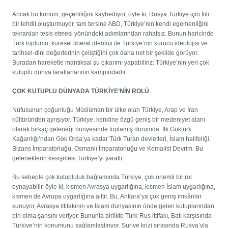
Ancak bu konum, geçerliliğini kaybediyor, öyle ki, Rusya Türkiye için fiili
bir tehdit oluşturmuyor, tam tersine ABD, Türkiye’nin kendi egemenliğini
tekrardan tesis etmesi yönündeki adımlarından rahatsız. Bunun haricinde
Türk toplumu, küresel liberal ideoloji ile Türkiye’nin kurucu ideolojisi ve
tarihsel-dini değerlerinin çeliştiğini çok daha net bir şekilde görüyor.
Buradan hareketle mantıksal şu çıkarımı yapabiliriz: Türkiye’nin yeri çok
kutuplu dünya taraftarlarının kampındadır.
ÇOK KUTUPLU DÜNYADA TÜRKİYE’NİN ROLÜ
Nüfusunun çoğunluğu Müslüman bir ülke olan Türkiye, Arap ve İran
kültüründen ayrışıyor. Türkiye, kendine özgü geniş bir medeniyet alanı
olarak birkaç geleneği bünyesinde toplamış durumda: İlk Göktürk
Kağanlığı’ndan Gök Orda’ya kadar Türk Turan devletleri, İslam halifeliği,
Bizans İmparatorluğu, Osmanlı İmparatorluğu ve Kemalist Devrim. Bu
geleneklerin kesişmesi Türkiye’yi yarattı.
Bu sebeple çok kutupluluk bağlamında Türkiye, çok önemli bir rol
oynayabilir, öyle ki, kısmen Avrasya uygarlığına, kısmen İslam uygarlığına,
kısmen de Avrupa uygarlığına aittir. Bu, Ankara’ya çok geniş imkânlar
sunuyor, Avrasya ittifakının ve İslam dünyasının önde gelen kutuplarından
biri olma şansını veriyor. Bununla birlikte Türk-Rus ittifakı, Batı karşısında
Türkiye’nin konumunu sağlamlaştırıyor. Suriye krizi sırasında Rusya’yla