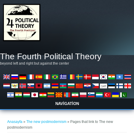
Ana içeriğe atla
The Fourth Political Theory
beyond left and right but against the center
NAVIGATION
Buradasınız
Anasayfa
»
The new postmodernism
» Pages that link to The new
postmodernism