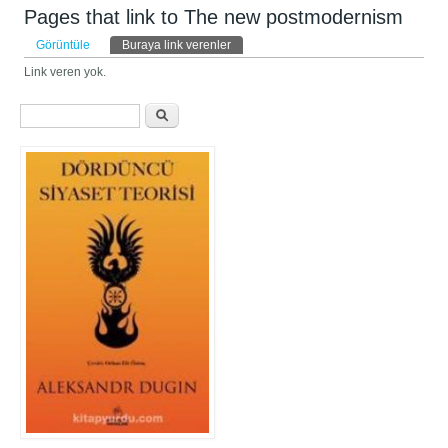
Pages that link to The new postmodernism
Birincil sekmeler
Görüntüle
Buraya link verenler
(etkin sekme)
Link veren yok.
Arama formu
Ara