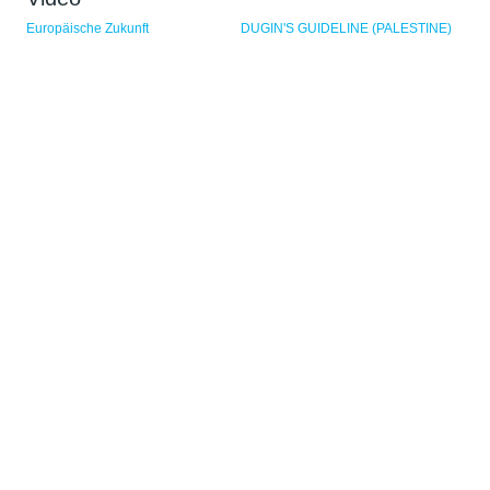
Сторінки
Europäische Zukunft
DUGIN'S GUIDELINE (PALESTINE)