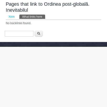
Pages that link to Ordinea post-globală.
Inevitabilul
Tab chính
Xem
What links here
(tab hoạt động)
No backlinks found.
Biểu mẫu tìm kiếm
Tìm kiếm