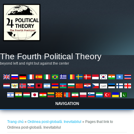
Nhảy đến nội dung
The Fourth Political Theory
beyond left and right but against the center
NAVIGATION
Bạn đang ở đây
Trang chủ
»
Ordinea post-globală. Inevitabilul
» Pages that link to
Ordinea post-globală. Inevitabilul