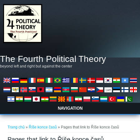
Nhảy đến nội dung
The Fourth Political Theory
beyond left and right but against the center
NAVIGATION
Bạn đang ở đây
Trang chủ
»
Říše konce časů
» Pages that link to Říše konce časů
Pages that link to Říše konce časů