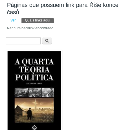
Páginas que possuem link para Říše konce
časů
Abas primárias
Ver
Quais links aqui
(aba ativa)
Nenhum backlink encontrado.
Formulário de busca
Buscar