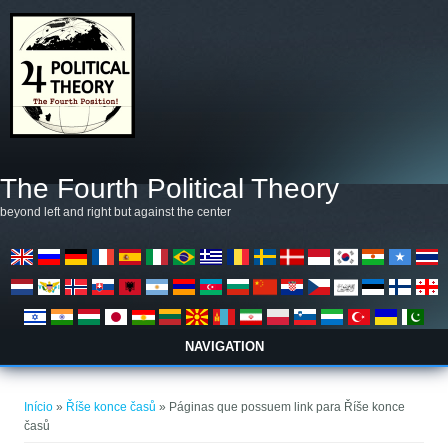
Pular para o conteúdo principal
The Fourth Political Theory
beyond left and right but against the center
NAVIGATION
Você está aqui
Início
»
Říše konce časů
» Páginas que possuem link para Říše konce
časů