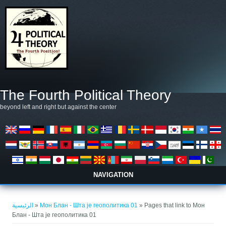
تجاوز إلى المحتوى الرئيسي
The Fourth Political Theory
beyond left and right but against the center
NAVIGATION
أنت هنا
الرئيسية
»
Мон Блан - Шта је геополитика 01
» Pages that link to Мон
Блан - Шта је геополитика 01