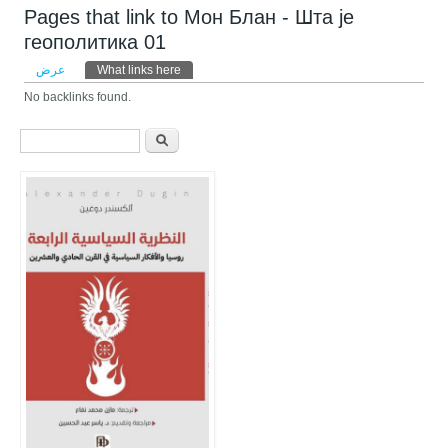
Pages that link to Мон Блан - Шта је
геополитика 01
التبويبات الأساسية
عرض
What links here
(علامة التبويب النشطة)
No backlinks found.
استمارة البحث
‏ابحث ‏