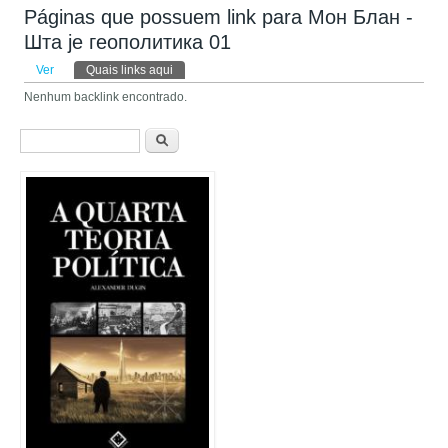
Páginas que possuem link para Мон Блан -
Шта је геополитика 01
Abas primárias
Ver
Quais links aqui
(aba ativa)
Nenhum backlink encontrado.
Formulário de busca
Buscar