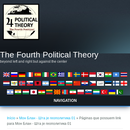
Pular para o conteúdo principal
The Fourth Political Theory
beyond left and right but against the center
NAVIGATION
Você está aqui
Início
»
Мон Блан - Шта је геополитика 01
» Páginas que possuem link
para Мон Блан - Шта је геополитика 01