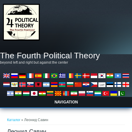
Премини към основното съдържание
The Fourth Political Theory
beyond left and right but against the center
NAVIGATION
Вие сте тук
Каталог
» Леонид Савин
Леонид Савин