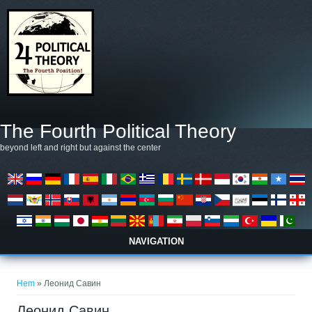
Hoppa till huvudinnehåll
The Fourth Political Theory
beyond left and right but against the center
NAVIGATION
Du är här
Hem
» Леонид Савин
Леонид Савин