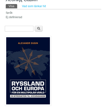
Primära flikar
Visa
(aktiv flik)
Vad som länkar hit
Språk
Ej definierad
Sökformulär
Sök