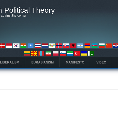
 Political Theory
t against the center
 LIBERALISM
EURASIANISM
MANIFESTO
VIDEO