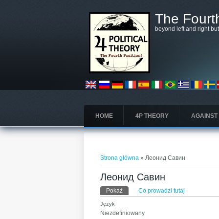
Przejdź do treści
The Fourth
beyond left and right bu
HOME
4P THEORY
AGAINST
Jesteś tutaj
Strona główna
» Леонид Савин
Леонид Савин
Karty podstawowe
Pokaż
(aktywna karta)
Co prowadzi tutaj
Język
Niezdefiniowany